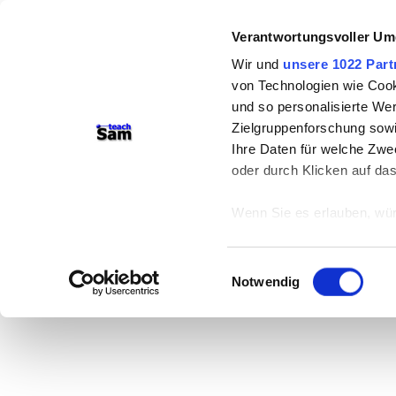
Verantwortungsvoller Um
Wir und
unsere 1022 Part
von Technologien wie Cook
und so personalisierte We
Zielgruppenforschung sowi
Ihre Daten für welche Zwec
oder durch Klicken auf da
Wenn Sie es erlauben, wür
Informationen über
können
Einwilligungsauswahl
Ihr Gerät durch ak
Notwendig
Erfahren Sie mehr darüber,
Präferenzen im
Abschnitt
Wir verwenden Cookies, um
anbieten zu können und di