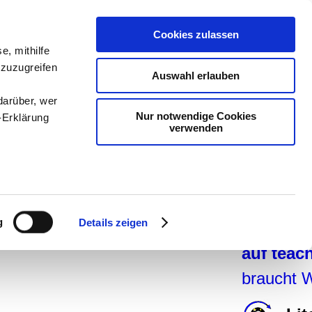
teachSa
Cookies zulassen
Arbeitsb
e, mithilfe
 zuzugreifen
Arbeitste
Auswahl erlauben
-
Geschic
darüber, wer
Nur notwendige Cookies
-Erklärung
Pädagogi
verwenden
Medien
-
Didaktik
enau sein
navigier
fizieren
g
Details zeigen
teachSa
Ihre
auf tea
braucht 
le Medien
ir