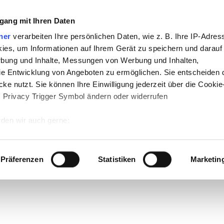
gang mit Ihren Daten
ner
verarbeiten Ihre persönlichen Daten, wie z. B. Ihre IP-Adress
ies, um Informationen auf Ihrem Gerät zu speichern und darauf
rbung und Inhalte, Messungen von Werbung und Inhalten,
e Entwicklung von Angeboten zu ermöglichen. Sie entscheiden 
ke nutzt. Sie können Ihre Einwilligung jederzeit über die Cookie
s Privacy Trigger Symbol ändern oder widerrufen
den wir auch gerne:
 Ihre geografische Lage erfassen, welche bis auf einige Meter g
tives Scannen nach bestimmten Merkmalen (Fingerprinting) identi
Präferenzen
Statistiken
Marketin
 wie Ihre persönlichen Daten verarbeitet werden, und legen Sie 
 Einzelheiten
fest.
 Inhalte und Anzeigen zu personalisieren, Funktionen für sozia
e Zugriffe auf unsere Website zu analysieren. Außerdem geben w