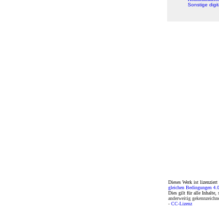
Sonstige digi
Dieses Werk ist lizenziert
gleichen Bedingungen 4.0
Dies gilt für alle Inhalte,
anderweitig gekennzeichn
-
CC-Lizenz