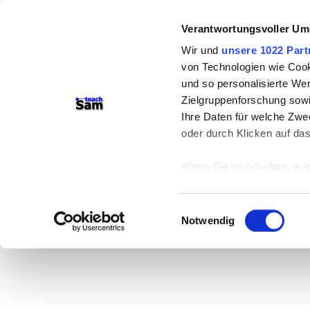
Verantwortungsvoller Um
Wir und
unsere 1022 Part
von Technologien wie Cook
und so personalisierte We
Zielgruppenforschung sowi
Ihre Daten für welche Zwec
oder durch Klicken auf da
Wenn Sie es erlauben, wür
Informationen über
können
Einwilligungsauswahl
Ihr Gerät durch ak
Notwendig
Erfahren Sie mehr darüber,
Präferenzen im
Abschnitt
Wir verwenden Cookies, um
anbieten zu können und di