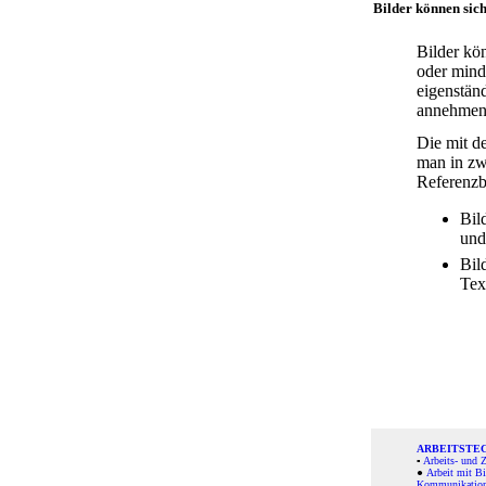
Bilder können sich
Bilder kö
oder mind
eigenstän
annehmen
Die mit d
man in zw
Referenzbe
Bil
und
Bil
Tex
ARBEITSTEC
▪
Arbeits- und 
●
Arbeit mit Bi
Kommunikatio