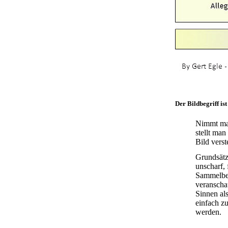
Der Bildbegriff is
Nimmt man
stellt man
Bild verst
Grundsätzl
unscharf, 
Sammelbeg
veranscha
Sinnen al
einfach zu
werden.