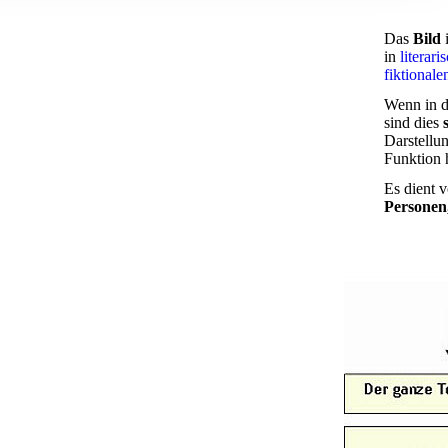
, Werbung
Das
Bild
i
ren Daten
in
literari
ienste
fiktionale
Wenn in d
sind dies
Darstellu
Funktion 
Es dient 
Personen