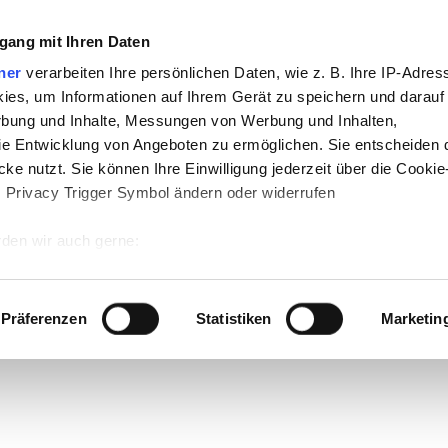
gang mit Ihren Daten
ner
verarbeiten Ihre persönlichen Daten, wie z. B. Ihre IP-Adress
ies, um Informationen auf Ihrem Gerät zu speichern und darauf
rbung und Inhalte, Messungen von Werbung und Inhalten,
e Entwicklung von Angeboten zu ermöglichen. Sie entscheiden 
ke nutzt. Sie können Ihre Einwilligung jederzeit über die Cookie
s Privacy Trigger Symbol ändern oder widerrufen
den wir auch gerne:
 Ihre geografische Lage erfassen, welche bis auf einige Meter g
tives Scannen nach bestimmten Merkmalen (Fingerprinting) identi
Präferenzen
Statistiken
Marketin
 wie Ihre persönlichen Daten verarbeitet werden, und legen Sie 
 Einzelheiten
fest.
 Inhalte und Anzeigen zu personalisieren, Funktionen für sozia
e Zugriffe auf unsere Website zu analysieren. Außerdem geben w