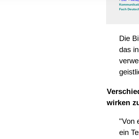
, Werbung
Kommunikati
Fach Deutsc
ren Daten
ienste
Die B
das in
verwe
geist
Verschie
wirken 
"Von 
ein T