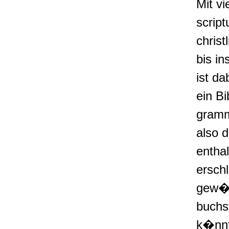
Mit vi
scrip
christ
bis i
ist da
ein B
gramm
also 
entha
ersch
gew�h
buchs
k�nnt