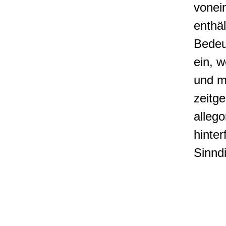
vonei
enthäl
Bedeu
ein, 
und m
zeitge
alleg
hinter
Sinnd