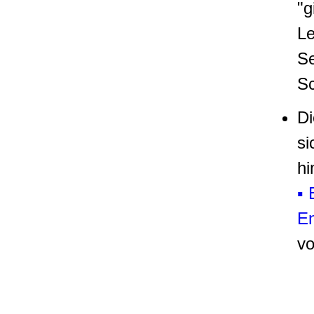
"g
Le
Se
Sc
Di
si
hi
▪ 
En
vo