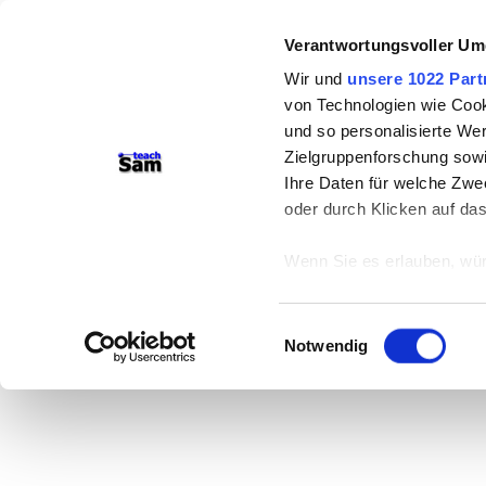
Verantwortungsvoller Um
Wir und
unsere 1022 Part
von Technologien wie Cook
und so personalisierte We
Zielgruppenforschung sowi
Ihre Daten für welche Zwec
oder durch Klicken auf da
Wenn Sie es erlauben, wür
Informationen über
können
Einwilligungsauswahl
Ihr Gerät durch ak
Notwendig
Erfahren Sie mehr darüber,
Präferenzen im
Abschnitt
Wir verwenden Cookies, um
anbieten zu können und di