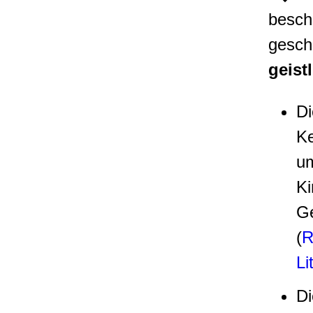
besch
gesch
geist
Di
Ke
um
Ki
Ge
(
R
Li
D