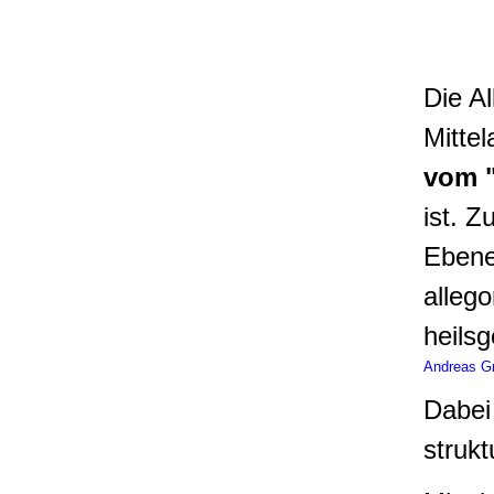
Die A
Mitte
vom "
ist. Z
Ebene
alleg
heils
Andreas G
Dabei
struk