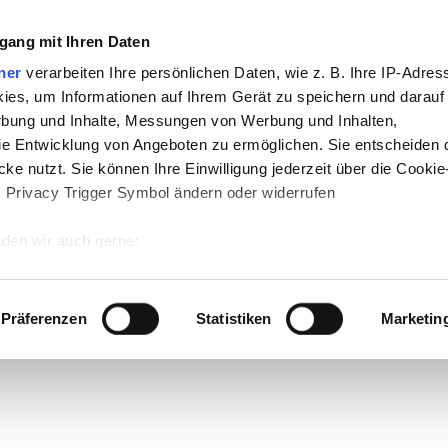
gang mit Ihren Daten
ner
verarbeiten Ihre persönlichen Daten, wie z. B. Ihre IP-Adress
ies, um Informationen auf Ihrem Gerät zu speichern und darauf
rbung und Inhalte, Messungen von Werbung und Inhalten,
e Entwicklung von Angeboten zu ermöglichen. Sie entscheiden 
ke nutzt. Sie können Ihre Einwilligung jederzeit über die Cookie
s Privacy Trigger Symbol ändern oder widerrufen
den wir auch gerne:
 Ihre geografische Lage erfassen, welche bis auf einige Meter g
tives Scannen nach bestimmten Merkmalen (Fingerprinting) identi
Präferenzen
Statistiken
Marketin
 wie Ihre persönlichen Daten verarbeitet werden, und legen Sie 
 Einzelheiten
fest.
 Inhalte und Anzeigen zu personalisieren, Funktionen für sozia
e Zugriffe auf unsere Website zu analysieren. Außerdem geben w