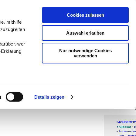
teachSam
Cookies zulassen
e, mithilfe
Arbeitste
 zuzugreifen
Auswahl erlauben
Politik
-
P
darüber, wer
Medien
-
Nur notwendige Cookies
-Erklärung
verwenden
-
So navi
sucht m
braucht 
enau sein
Einz
fizieren
g
Details zeigen
Ihre
Alle
FACHBEREI
le Medien
●
Glossar
▪
ir
▪
Änderungso
▪
Bild
▪
Meta