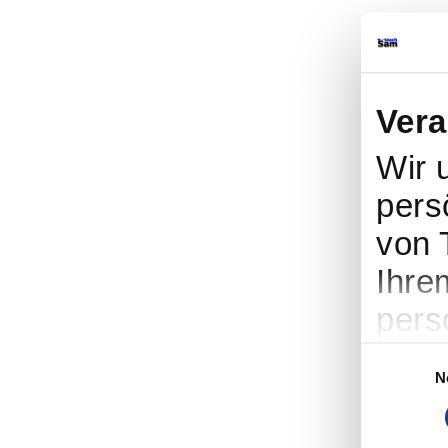
Vera
Wir 
pers
von 
Ihre
pers
Werb
Einwilligung
N
Entw
ents