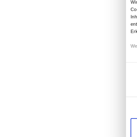
Wi
Co
In
ent
Er
We
Einwi
Erf
Ei
Wi
di
un
mö
Di