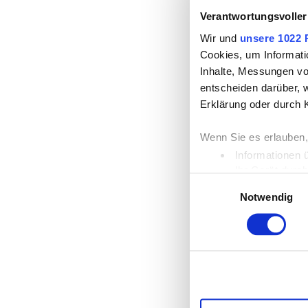
Verantwortungsvoller
Wir und
unsere 1022 
Cookies, um Informati
Inhalte, Messungen vo
entscheiden darüber, w
Erklärung oder durch 
Wenn Sie es erlauben,
Informationen 
Ihr Gerät durc
Einwilligungsauswahl
Erfahren Sie mehr dar
Notwendig
Einzelheiten
fest.
Wir verwenden Cookies
die Zugriffe auf unse
unsere Partner für so
möglicherweise mit we
Dienste gesammelt ha