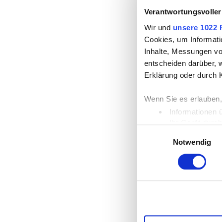
Verantwortungsvoller
Wir und
unsere 1022 
Cookies, um Informati
Inhalte, Messungen vo
entscheiden darüber, w
Erklärung oder durch 
Wenn Sie es erlauben,
Informationen 
Ihr Gerät durc
Einwilligungsauswahl
Erfahren Sie mehr dar
Notwendig
Einzelheiten
fest.
Wir verwenden Cookies
die Zugriffe auf unse
unsere Partner für so
möglicherweise mit we
Dienste gesammelt ha