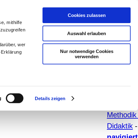
teachSa
Cookies zulassen
e, mithilfe
Arbeitsb
 zuzugreifen
Auswahl erlauben
Arbeitste
darüber, wer
-
Deutsc
Nur notwendige Cookies
-Erklärung
verwenden
Geschich
Politik
-
Pädagogi
enau sein
Psycholo
fizieren
g
Details zeigen
Medien
-
Ihre
Methodik
Didaktik
le Medien
ir
navigier