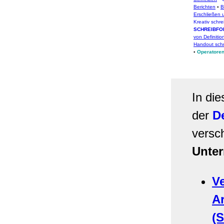
Berichten
▪
B
Erschließen 
Kreativ schr
SCHREIBFO
von Definitio
Handout sch
▪
Operatoren
In di
der
De
versc
Unter
V
A
(