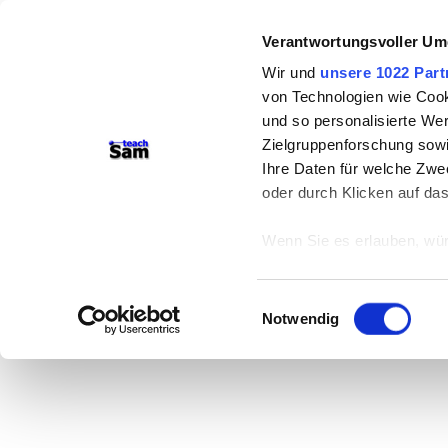
Verantwortungsvoller Um
Wir und
unsere 1022 Part
von Technologien wie Cook
und so personalisierte We
Zielgruppenforschung sowi
Ihre Daten für welche Zwec
oder durch Klicken auf da
Wenn Sie es erlauben, wür
Informationen über
können
Einwilligungsauswahl
Ihr Gerät durch ak
Notwendig
Erfahren Sie mehr darüber,
Präferenzen im
Abschnitt
Wir verwenden Cookies, um
anbieten zu können und di