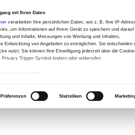
gang mit Ihren Daten
ner
verarbeiten Ihre persönlichen Daten, wie z. B. Ihre IP-Adress
ies, um Informationen auf Ihrem Gerät zu speichern und darauf
rbung und Inhalte, Messungen von Werbung und Inhalten,
e Entwicklung von Angeboten zu ermöglichen. Sie entscheiden 
ke nutzt. Sie können Ihre Einwilligung jederzeit über die Cookie
s Privacy Trigger Symbol ändern oder widerrufen
den wir auch gerne:
 Ihre geografische Lage erfassen, welche bis auf einige Meter g
tives Scannen nach bestimmten Merkmalen (Fingerprinting) identi
Präferenzen
Statistiken
Marketin
 wie Ihre persönlichen Daten verarbeitet werden, und legen Sie 
 Einzelheiten
fest.
 Inhalte und Anzeigen zu personalisieren, Funktionen für sozia
e Zugriffe auf unsere Website zu analysieren. Außerdem geben w