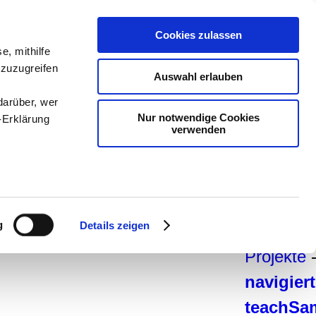
teachSa
Cookies zulassen
Arbeitsb
e, mithilfe
 zuzugreifen
Arbeitste
Auswahl erlauben
Deutsch
darüber, wer
Nur notwendige Cookies
-Erklärung
Geschich
verwenden
-
Pädago
Psycholo
enau sein
Medien
-
fizieren
g
Details zeigen
und Dida
Ihre
Projekte
navigier
le Medien
teachSa
ir