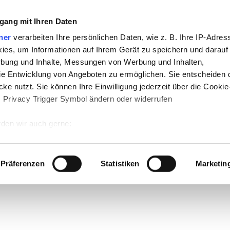
gang mit Ihren Daten
ner
verarbeiten Ihre persönlichen Daten, wie z. B. Ihre IP-Adress
ies, um Informationen auf Ihrem Gerät zu speichern und darauf
rbung und Inhalte, Messungen von Werbung und Inhalten,
e Entwicklung von Angeboten zu ermöglichen. Sie entscheiden 
ke nutzt. Sie können Ihre Einwilligung jederzeit über die Cookie
s Privacy Trigger Symbol ändern oder widerrufen
den wir auch gerne:
 Ihre geografische Lage erfassen, welche bis auf einige Meter g
tives Scannen nach bestimmten Merkmalen (Fingerprinting) identi
Präferenzen
Statistiken
Marketin
 wie Ihre persönlichen Daten verarbeitet werden, und legen Sie 
 Einzelheiten
fest.
 Inhalte und Anzeigen zu personalisieren, Funktionen für sozia
e Zugriffe auf unsere Website zu analysieren. Außerdem geben w