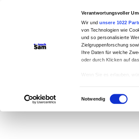
Verantwortungsvoller Um
Wir und
unsere 1022 Part
von Technologien wie Cook
und so personalisierte We
Zielgruppenforschung sowi
Ihre Daten für welche Zwec
oder durch Klicken auf da
Wenn Sie es erlauben, wür
Informationen über
können
Einwilligungsauswahl
Ihr Gerät durch ak
Notwendig
Erfahren Sie mehr darüber,
Präferenzen im
Abschnitt
Wir verwenden Cookies, um
anbieten zu können und di