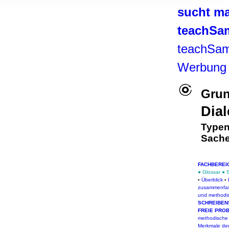
, Werbung
sucht ma
ren Daten
teachSa
ienste
teachSam
Werbung
Grun
Dial
Typen
Sache
FACHBEREI
●
Glossar
●
▪
Überblick
▪
zusammenfa
und methodi
SCHREIBEN
FREIE PRO
methodische
Merkmale der