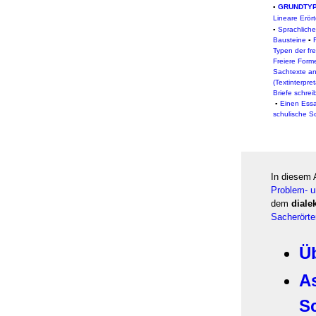
▪
GRUNDTYP
Lineare Erör
▪
Sprachliche
Bausteine
▪
Typen der fr
Freiere Form
Sachtexte an
(Textinterpret
Briefe schrei
▪
Einen Essa
schulische S
In diesem 
Problem- u
dem
diale
Sacherörte
Ü
A
S