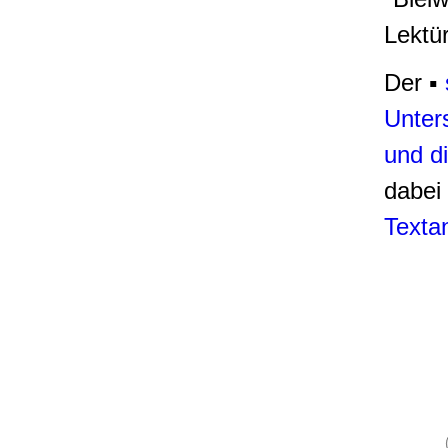
Lektü
Der ▪
Unter
und di
dabei
Texta