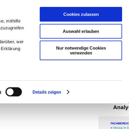
teachSam
Cookies zulassen
Arbeitste
e, mithilfe
 zuzugreifen
Politik
-
P
Auswahl erlauben
-
Methodi
darüber, wer
Nur notwendige Cookies
-Erklärung
navigier
verwenden
man auf
Werbung
enau sein
Disk
fizieren
g
Details zeigen
Übe
Ihre
Analy
le Medien
FACHBEREI
ir
●
Glossar
●
S