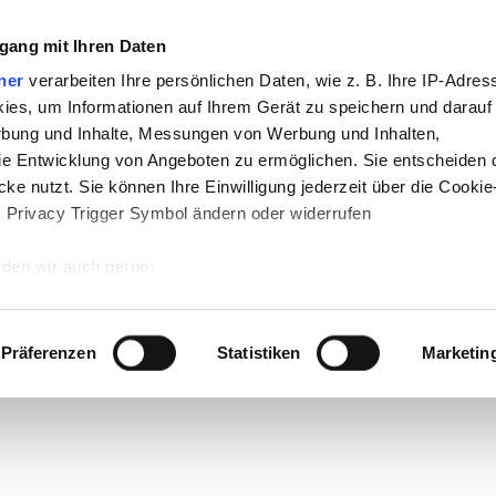
gang mit Ihren Daten
ner
verarbeiten Ihre persönlichen Daten, wie z. B. Ihre IP-Adress
ies, um Informationen auf Ihrem Gerät zu speichern und darauf
rbung und Inhalte, Messungen von Werbung und Inhalten,
e Entwicklung von Angeboten zu ermöglichen. Sie entscheiden 
ke nutzt. Sie können Ihre Einwilligung jederzeit über die Cookie
s Privacy Trigger Symbol ändern oder widerrufen
den wir auch gerne:
 Ihre geografische Lage erfassen, welche bis auf einige Meter g
tives Scannen nach bestimmten Merkmalen (Fingerprinting) identi
Präferenzen
Statistiken
Marketin
 wie Ihre persönlichen Daten verarbeitet werden, und legen Sie 
 Einzelheiten
fest.
 Inhalte und Anzeigen zu personalisieren, Funktionen für sozia
e Zugriffe auf unsere Website zu analysieren. Außerdem geben w