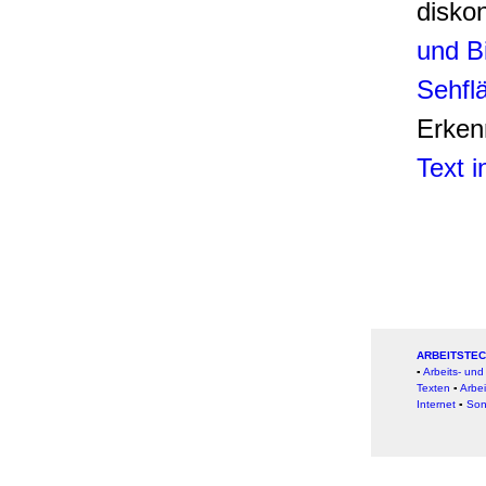
diskon
und B
Sehflä
Erkenn
Text 
ARBEITSTEC
▪
Arbeits- un
Texten
▪
Arbei
Internet
▪
Son