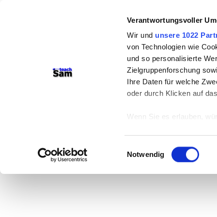
Verantwortungsvoller Um
Wir und
unsere 1022 Part
von Technologien wie Cook
und so personalisierte We
Zielgruppenforschung sowi
Ihre Daten für welche Zwec
oder durch Klicken auf da
Wenn Sie es erlauben, wür
Informationen über
können
Einwilligungsauswahl
Ihr Gerät durch ak
Notwendig
Erfahren Sie mehr darüber,
Präferenzen im
Abschnitt
Wir verwenden Cookies, um
anbieten zu können und di