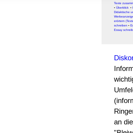
, Werbung
Texte zusam
▪
Überblick
▪
K
ren Daten
Didaktische 
ienste
Werbeanzeige
erörtern (Text
schreiben
▪
E
Essay schrei
Diskon
Infor
wichti
Umfel
(infor
Ringe
an di
"Blei