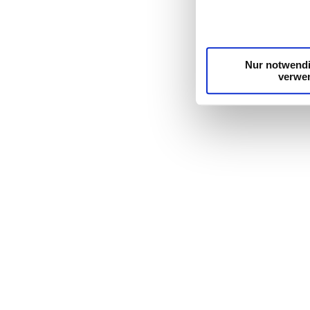
die Zugriffe auf uns
unsere Partner für s
möglicherweise mit w
Dienste gesammelt h
Nur notwend
verwe