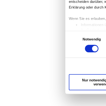
entscheiden darüber, w
Erklärung oder durch 
Wenn Sie es erlauben,
Informationen 
Ihr Gerät durc
Einwilligungsauswahl
Erfahren Sie mehr dar
Notwendig
Einzelheiten
fest.
Wir verwenden Cookies
die Zugriffe auf unse
unsere Partner für so
möglicherweise mit we
Dienste gesammelt ha
Nur notwendi
verwen