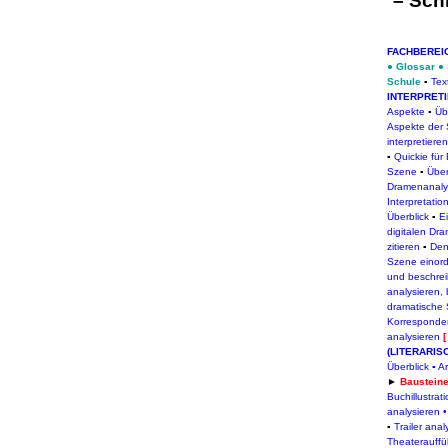
–
Sch
FACHBEREI
●
Glossar
●
Schule
▪
Tex
INTERPRET
Aspekte
▪
Üb
Aspekte der
interpretieren
▪
Quickie für
Szene
▪
Über
Dramenanaly
Interpretatio
Überblick
▪
Ei
digitalen Dr
zitieren
▪
Den
Szene einor
und beschre
analysieren, 
dramatische 
Korresponden
analysieren
(LITERARIS
Überblick
▪
Ar
►
Baustein
Buchillustra
analysieren
•
▪
Trailer ana
Theaterauffü