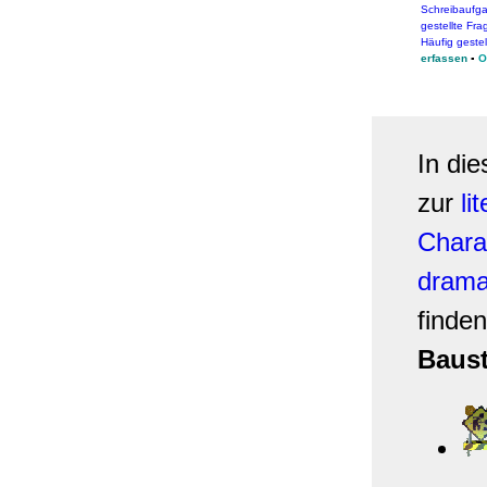
Schreibaufg
gestellte Fr
Häufig geste
erfassen
▪
O
In di
zur
li
Charak
drama
finde
Baust