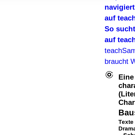
, Werbung
navigier
ren Daten
auf tea
ienste
So such
auf tea
teachSa
braucht 
Eine
char
(Lite
Char
Bau
Texte 
Drama