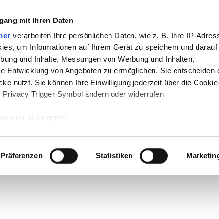
gang mit Ihren Daten
ner
verarbeiten Ihre persönlichen Daten, wie z. B. Ihre IP-Adress
ies, um Informationen auf Ihrem Gerät zu speichern und darauf
rbung und Inhalte, Messungen von Werbung und Inhalten,
e Entwicklung von Angeboten zu ermöglichen. Sie entscheiden 
ke nutzt. Sie können Ihre Einwilligung jederzeit über die Cookie
s Privacy Trigger Symbol ändern oder widerrufen
den wir auch gerne:
 Ihre geografische Lage erfassen, welche bis auf einige Meter g
tives Scannen nach bestimmten Merkmalen (Fingerprinting) identi
Präferenzen
Statistiken
Marketin
 wie Ihre persönlichen Daten verarbeitet werden, und legen Sie 
 Einzelheiten
fest.
 Inhalte und Anzeigen zu personalisieren, Funktionen für sozia
e Zugriffe auf unsere Website zu analysieren. Außerdem geben w