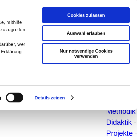
teachSa
Cookies zulassen
Arbeitsb
e, mithilfe
 zuzugreifen
Arbeitste
Auswahl erlauben
-
Deutsc
darüber, wer
Nur notwendige Cookies
-Erklärung
Geschich
verwenden
Politik
-
Pädagogi
enau sein
Psycholo
fizieren
g
Details zeigen
Medien
-
Ihre
Methodik
Didaktik
-
le Medien
Projekte
ir