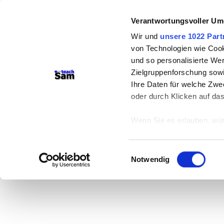
Verantwortungsvoller Um
Wir und
unsere 1022 Part
von Technologien wie Cook
und so personalisierte We
Zielgruppenforschung sowi
Ihre Daten für welche Zwec
oder durch Klicken auf da
Wenn Sie es erlauben, wür
Informationen über
können
Einwilligungsauswahl
Ihr Gerät durch ak
Notwendig
Erfahren Sie mehr darüber,
Präferenzen im
Abschnitt
Wir verwenden Cookies, um
anbieten zu können und di