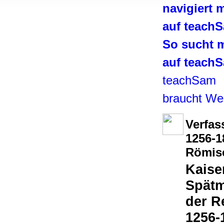
, Werbung
navigiert 
ren Daten
auf teach
ienste
So sucht 
auf teach
teachSam
braucht We
Verfas
1256-1
Römis
Kaise
Spätm
der R
1256-