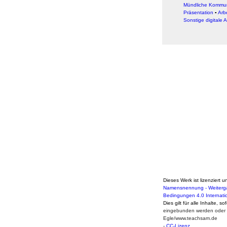
Mündliche Kommun
Präsentation
▪
Arb
Sonstige digitale 
Dieses Werk ist lizenziert u
Namensnennung - Weiterga
Bedingungen 4.0 Internati
Dies gilt für alle Inhalte, s
eingebunden werden oder a
Egle/www.teachsam.de
-
CC-Lizenz