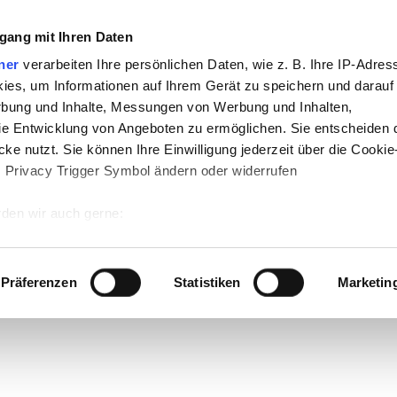
gang mit Ihren Daten
ner
verarbeiten Ihre persönlichen Daten, wie z. B. Ihre IP-Adress
ies, um Informationen auf Ihrem Gerät zu speichern und darauf
rbung und Inhalte, Messungen von Werbung und Inhalten,
e Entwicklung von Angeboten zu ermöglichen. Sie entscheiden 
ke nutzt. Sie können Ihre Einwilligung jederzeit über die Cookie
s Privacy Trigger Symbol ändern oder widerrufen
den wir auch gerne:
 Ihre geografische Lage erfassen, welche bis auf einige Meter g
tives Scannen nach bestimmten Merkmalen (Fingerprinting) identi
Präferenzen
Statistiken
Marketin
 wie Ihre persönlichen Daten verarbeitet werden, und legen Sie 
 Einzelheiten
fest.
 Inhalte und Anzeigen zu personalisieren, Funktionen für sozia
e Zugriffe auf unsere Website zu analysieren. Außerdem geben w