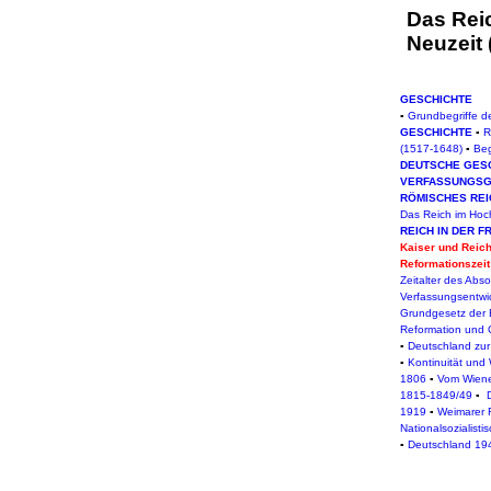
Das Reic
Neuzeit 
GESCHICHTE
▪
Grundbegriffe d
GESCHICHTE
▪
R
(1517-1648)
▪
Beg
DEUTSCHE GES
VERFASSUNGSG
RÖMISCHES REIC
Das Reich im Hoc
REICH IN DER F
Kaiser und Reich
Reformationszeit
Zeitalter des Abs
Verfassungsentwi
Grundgesetz der 
Reformation und 
▪
Deutschland zur
▪
Kontinuität und
1806
▪
Vom Wiene
1815-1849/49
▪
1919
▪
Weimarer 
Nationalsozialist
▪
Deutschland 19