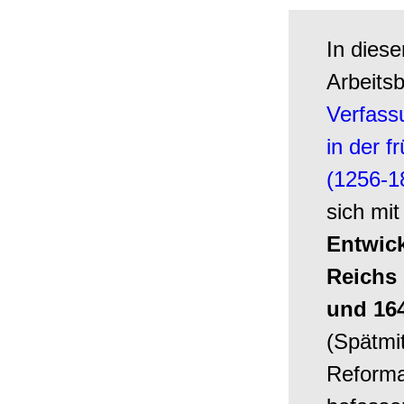
In dies
Arbeitsb
Verfass
in der f
(1256-1
sich mit
Entwic
Reichs
und 16
(Spätmit
Reforma