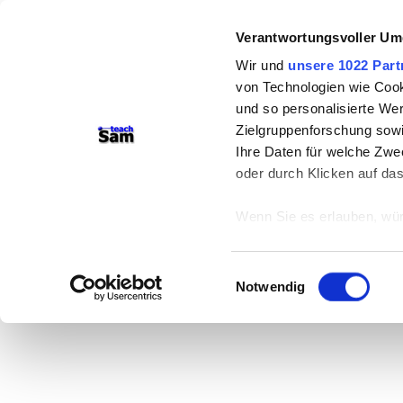
Verantwortungsvoller Um
Wir und
unsere 1022 Part
von Technologien wie Cook
und so personalisierte We
Zielgruppenforschung sowi
Ihre Daten für welche Zwec
oder durch Klicken auf da
Wenn Sie es erlauben, wür
Informationen über
können
Einwilligungsauswahl
Ihr Gerät durch ak
Notwendig
Erfahren Sie mehr darüber,
Präferenzen im
Abschnitt
Wir verwenden Cookies, um
anbieten zu können und di