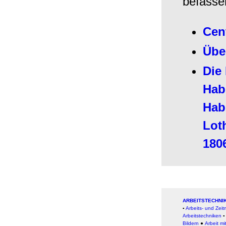
befasse
Cen
Übe
Die
Hab
Hab
Lot
180
ARBEITSTECHNIK
▪
Arbeits- und Ze
Arbeitstechniken
Bildern
●
Arbeit
mi