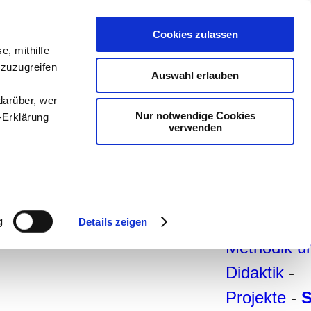
teachSam-
Cookies zulassen
Arbeitsber
e, mithilfe
 zuzugreifen
Arbeitstech
Auswahl erlauben
-
Deutsch
-
darüber, wer
Nur notwendige Cookies
-Erklärung
Geschichte
verwenden
Politik
-
Pädagogik
enau sein
Psychologi
fizieren
Medien
-
g
Details zeigen
Ihre
Methodik u
Didaktik
-
le Medien
Projekte
-
ir