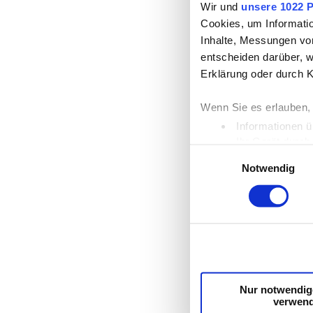
Wir und
unsere 1022 P
Cookies, um Informatio
Inhalte, Messungen vo
entscheiden darüber, w
Erklärung oder durch K
Wenn Sie es erlauben,
Informationen ü
Ihr Gerät durch
Einwilligungsauswahl
Erfahren Sie mehr darü
Notwendig
Einzelheiten
fest.
Wir verwenden Cookies,
die Zugriffe auf unser
unsere Partner für soz
möglicherweise mit wei
Dienste gesammelt ha
Nur notwendig
verwen