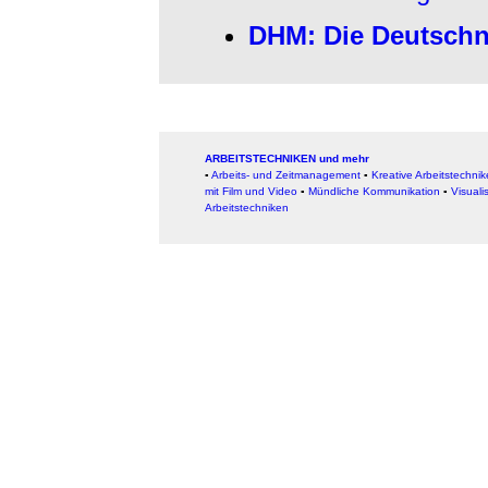
DHM: Die Deutschna
ARBEITSTECHNIKEN und mehr
▪
Arbeits- und Zeitmanagement
▪
Kreative Arbeitstechni
mit Film und Video
▪
Mündliche Kommunikation
▪
Visuali
Arbeitstechniken