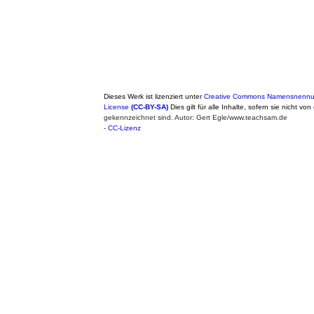
Dieses Werk ist lizenziert unter
Creative Commons Namensnennung
License
(CC-BY-SA)
Dies gilt für alle Inhalte, sofern sie nicht von
gekennzeichnet sind. Autor: Gert Egle/www.teachsam.de
-
CC-Lizenz