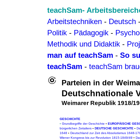
teachSam- Arbeitsbereich
Arbeitstechniken
-
Deutsch
Politik
-
Pädagogik
-
Psycho
Methodik und Didaktik
-
Pro
man auf teachSam
-
So su
teachSam
-
teachSam brau
Parteien in der Weima
Deutschnationale V
Weimarer Republik 1918/19
GESCHICHTE
▪
Grundbegriffe der Geschichte
▪
EUROPÄISCHE GES
bürgerlichen Zeitalters
▪
DEUTSCHE GESCHICHTE
▪
De
1648
▪
Deutschland zur Zeit des Absolutismus 1648-17
Wiener Kongress bis zur Revolution 1815-1849/49
▪
Da