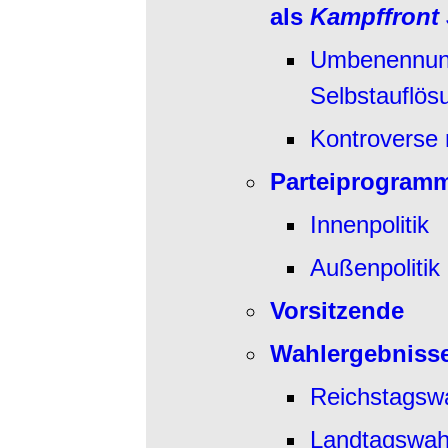
als
Kampffront
Umbenennun
Selbstauflös
Kontroverse 
Parteiprogram
Innenpolitik
Außenpolitik
Vorsitzende
Wahlergebniss
Reichstagsw
Landtagswah