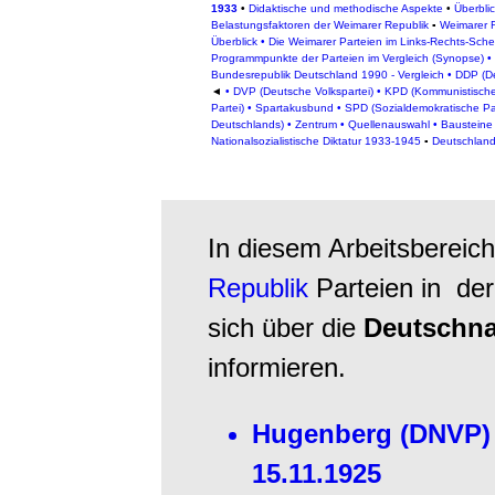
1933
•
Didaktische und methodische Aspekte
•
Überbli
Belastungsfaktoren der Weimarer Republik
▪
Weimarer 
Überblick
•
Die Weimarer Parteien im Links-Rechts-Sch
Programmpunkte der Parteien im Vergleich (Synopse)
•
Bundesrepublik Deutschland 1990 - Vergleich
•
DDP (De
◄
•
DVP (Deutsche Volkspartei)
•
KPD (Kommunistische
Partei)
•
Spartakusbund
•
SPD (Sozialdemokratische Pa
Deutschlands)
•
Zentrum
•
Quellenauswahl
•
Bausteine
Nationalsozialistische Diktatur 1933-1945
▪
Deutschland
In diesem Arbeitsbereich
Republik
Parteien
in de
sich über die
Deutschna
informieren.
Hugenberg (DNVP) 
15.11.1925