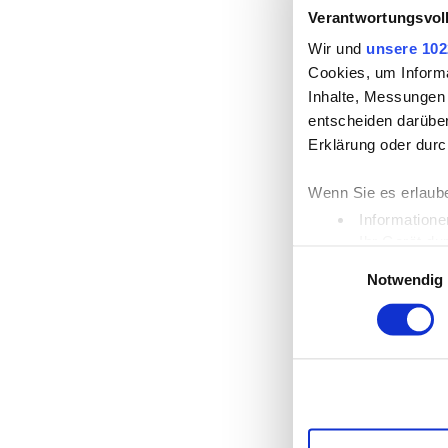
Verantwortungsvol
Wir und
unsere 102
Cookies, um Informa
Inhalte, Messungen
entscheiden darüber
Erklärung oder durc
Wenn Sie es erlaub
Informatione
Ihr Gerät du
Einwilligungsauswahl
Erfahren Sie mehr d
Notwendig
Einzelheiten
fest.
Wir verwenden Cooki
die Zugriffe auf un
unsere Partner für 
möglicherweise mit 
Dienste gesammelt