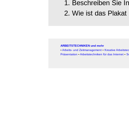
Beschreiben Sie I
Wie ist das Plakat 
ARBEITSTECHNIKEN und mehr
▪
Arbeits- und Zeitmanagement
▪
Kreative Arbeitste
Präsentation
▪
Arbeitstechniken für das Internet
▪
S