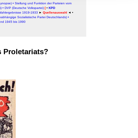
, Werbung
Synopse)
•
Stellung und Funktion der Parteien vom
i)
•
DVP (Deutsche Volkspartei)
[
•
KPD
ren Daten
Wahlergebnisse 1919-1933
►
Quellenauswahl
◄
•
ienste
abhängige Sozialistische Partei Deutschlands)
•
and 1945 bis 1990
 Proletariats?