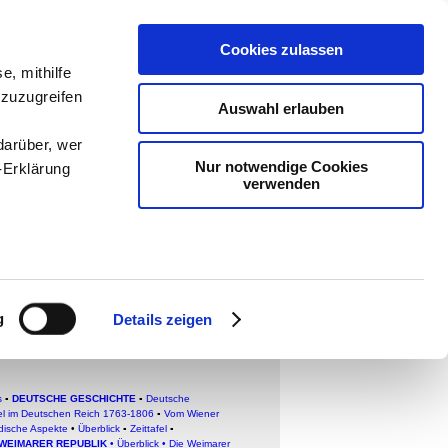
Cookies zulassen
e, mithilfe
ologie
-
 zuzugreifen
Auswahl erlauben
teachSam
darüber, wer
Nur notwendige Cookies
-Erklärung
verwenden
tatur des
enau sein
fizieren
g
Details zeigen
Ihre
s
▪
DEUTSCHE GESCHICHTE
▪
Deutsche
le Medien
el im Deutschen Reich 1763-1806
▪
Vom Wiener
dische Aspekte
•
Überblick
▪
Zeittafel
▪
ir
 WEIMARER REPUBLIK
•
Überblick
•
Die Weimarer