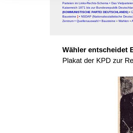
Informationen zu Ihrer Ve
Parteien im Links-Rechts-Schema
•
Das Vielpartei
Kaiserreich 1871 bis zur Bundesrepublik Deutschla
und Analysen weiter. Unse
(KOMMUNISTISCHE PARTEI DEUTSCHLANDS)
•
Ü
zusammen, die Sie ihnen b
Bausteine
]
•
NSDAP (Nationalsozialistische Deutsch
Zentrum
•
Quellenauswahl
•
Bausteine
▪
Wahlen
▪
A
gesammelt haben.
Wähler entscheidet E
Plakat der KPD zur R