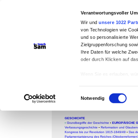
Verantwortungsvoller Um
teachSam- Arbeitsberei
Wir und
unsere 1022 Part
Arbeitstechniken
-
Deutsc
von Technologien wie Cook
Medien
-
Methodik und Di
und so personalisierte We
Zielgruppenforschung sowi
-
So sucht man auf tea
Ihre Daten für welche Zwec
oder durch Klicken auf da
Quellenauswahl
Wähler entscheide
Wenn Sie es erlauben, wür
Informationen über
Proletariats? - Pl
können
Einwilligungsauswahl
Kommunistische Partei 
Ihr Gerät durch ak
Notwendig
Erfahren Sie mehr darüber,
Präferenzen im
Abschnitt
GESCHICHTE
▪
Grundbegriffe der Geschichte
▪
EUROPÄISCHE 
Wir verwenden Cookies, um
Verfassungsgeschichte
▪
Reformation und Glauben
Kongress bis zur Revolution 1815-1849/49
▪
Das d
anbieten zu können und di
Parlamentarisierung des Reiches (Oktoberreformen