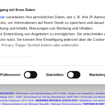
gang mit Ihren Daten
che:
ner
verarbeiten Ihre persönlichen Daten, wie z. B. Ihre IP-Adress
h
-
Geschichte
-
Politik
-
Pädagogik
-
Psych
ies, um Informationen auf Ihrem Gerät zu speichern und darauf
daktik
-
Projekte
-
So navigiert man auf 
rbung und Inhalte, Messungen von Werbung und Inhalten,
e Entwicklung von Angeboten zu ermöglichen. Sie entscheiden 
chSam
-
teachSam braucht Werbung
ke nutzt. Sie können Ihre Einwilligung jederzeit über die Cookie
s Privacy Trigger Symbol ändern oder widerrufen
t Euch! Stinnes-Diktatur oder Dik
den wir auch gerne:
 Ihre geografische Lage erfassen, welche bis auf einige Meter g
akat 1920
Deutschlands (KPD)
tives Scannen nach bestimmten Merkmalen (Fingerprinting) identi
Präferenzen
Statistiken
Marketin
 wie Ihre persönlichen Daten verarbeitet werden, und legen Sie 
 Einzelheiten
fest.
GESCHICHTE
▪
Reformation und Glaubenskriege (1517-1648)
▪
Beginn des bürgerlichen Zeitalter
 Inhalte und Anzeigen zu personalisieren, Funktionen für sozia
skriege 1517 - 1648
▪
Deutschland zur Zeit des Absolutismus 1648-1790
▪
Kontinuität und Wand
eutsche Kaiserreich 1871-1919
▪
WEIMARER REPUBLIK 1918/19-1933
•
Didaktische und metho
e Zugriffe auf unsere Website zu analysieren. Außerdem geben w
)
▪
Belastungsfaktoren der Weimarer Republik
▪
Weimarer Reichsverfassung
•
PARTEIEN IN DER