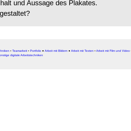
nhalt und Aussage des Plakates.
gestaltet?
chniken
▪
Teamarbeit
▪
Portfolio
●
Arbeit mit Bildern
●
Arbeit
mit Texten
▪
Arbeit mit Film und Video
onstige digitale Arbeitstechniken