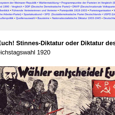
rwendung unserer Website an unsere Partner für soziale Medien
ensystem der Weimarer Republik
•
Wahlentwicklung
•
Programmpunkte der Parteien im Vergleich (
nd 1990 - Vergleich
•
DDP (Deutsche Demokratische Partei)
•
DNVP (Deutschnationale Volksparte
re Partner führen diese Informationen möglicherweise mit weite
berblick
•
Führende Vertreterinnen und Vertreter
•
Parteipolitik 1918-1933
•
Parteiorganisation
•
ereitgestellt haben oder die sie im Rahmen Ihrer Nutzung der D
e Arbeiter-Partei)
•
Spartakusbund
•
SPD (Sozialdemokratische Partei Deutschlands
•
USPD (Un
ußenpolitik
▪
Quellenauswahl
•
Bausteine
▪
Nationalsozialistische Diktatur 1933-1945
▪
Deutschl
uch! Stinnes-Diktatur oder Diktatur des
eichstagswahl 1920