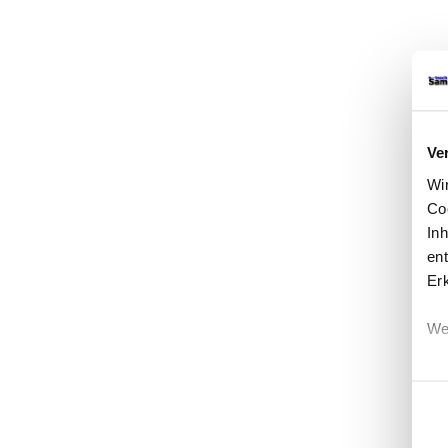
Ve
Wi
Co
In
ent
Er
We
Einwi
Erf
Ei