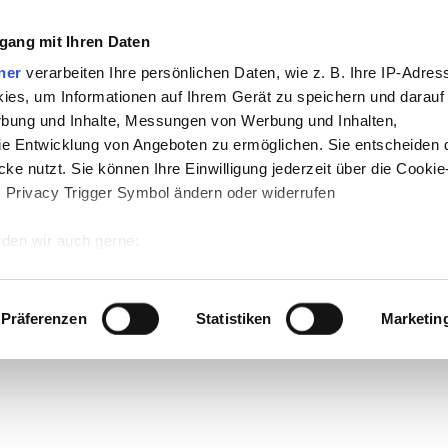
gang mit Ihren Daten
ner
verarbeiten Ihre persönlichen Daten, wie z. B. Ihre IP-Adress
ies, um Informationen auf Ihrem Gerät zu speichern und darauf
rbung und Inhalte, Messungen von Werbung und Inhalten,
e Entwicklung von Angeboten zu ermöglichen. Sie entscheiden 
ke nutzt. Sie können Ihre Einwilligung jederzeit über die Cookie
s Privacy Trigger Symbol ändern oder widerrufen
den wir auch gerne:
 Ihre geografische Lage erfassen, welche bis auf einige Meter g
tives Scannen nach bestimmten Merkmalen (Fingerprinting) identi
Präferenzen
Statistiken
Marketin
 wie Ihre persönlichen Daten verarbeitet werden, und legen Sie 
 Einzelheiten
fest.
 Inhalte und Anzeigen zu personalisieren, Funktionen für sozia
e Zugriffe auf unsere Website zu analysieren. Außerdem geben w