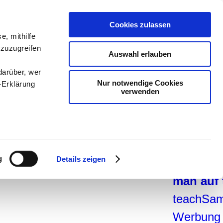
teachSa
Cookies zulassen
Arbeitsb
e, mithilfe
 zuzugreifen
Arbeitste
Auswahl erlauben
-
Geschic
darüber, wer
Nur notwendige Cookies
-Erklärung
Pädagogi
verwenden
Medien
-
Didaktik
enau sein
navigier
fizieren
g
Details zeigen
teachSa
Ihre
man auf
teachSam
le Medien
Werbung
ir