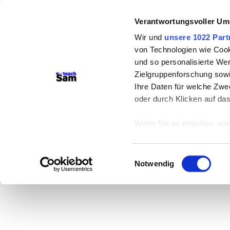
Verantwortungsvoller Um
Wir und
unsere 1022 Part
von Technologien wie Cook
und so personalisierte We
Zielgruppenforschung sowi
Ihre Daten für welche Zwec
oder durch Klicken auf da
Wenn Sie es erlauben, wür
Informationen über
können
Einwilligungsauswahl
Ihr Gerät durch ak
Notwendig
Erfahren Sie mehr darüber,
Präferenzen im
Abschnitt
Wir verwenden Cookies, um
anbieten zu können und di