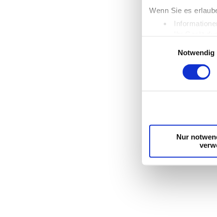
Wenn Sie es erlaub
Informatione
Ihr Gerät du
Einwilligungsauswahl
Erfahren Sie mehr d
Notwendig
Einzelheiten
fest.
Wir verwenden Cooki
die Zugriffe auf un
unsere Partner für 
möglicherweise mit 
Dienste gesammelt
Nur notwen
verw