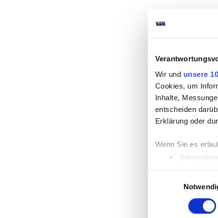
Verantwortungsvo
Wir und
unsere 10
Cookies, um Infor
Inhalte, Messunge
entscheiden darübe
Erklärung oder du
Wenn Sie es erlau
Informatio
Ihr Gerät 
Einwilligungsauswahl
Erfahren Sie mehr 
Notwendi
Einzelheiten
fest.
Wir verwenden Coo