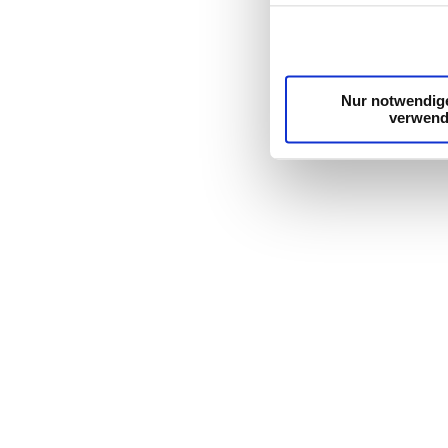
die Zugriffe auf unser
unsere Partner für soz
möglicherweise mit wei
Dienste gesammelt ha
Nur notwendig
verwen