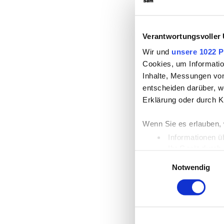
Verantwortungsvoller
Wir und
unsere 1022 P
Cookies, um Informatio
Inhalte, Messungen vo
entscheiden darüber, we
Erklärung oder durch K
Wenn Sie es erlauben, 
Informationen ü
Ihr Gerät durch
Einwilligungsauswahl
Erfahren Sie mehr darü
Notwendig
Einzelheiten
fest.
Wir verwenden Cookies,
die Zugriffe auf unser
unsere Partner für soz