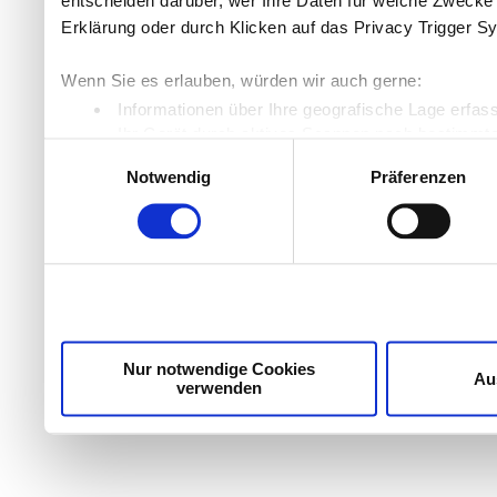
entscheiden darüber, wer Ihre Daten für welche Zwecke n
Erklärung oder durch Klicken auf das Privacy Trigger S
Wenn Sie es erlauben, würden wir auch gerne:
Informationen über Ihre geografische Lage erfas
Ihr Gerät durch aktives Scannen nach bestimmten
Einwilligungsauswahl
Erfahren Sie mehr darüber, wie Ihre persönlichen Daten
Notwendig
Präferenzen
Einzelheiten
fest.
Wir verwenden Cookies, um Inhalte und Anzeigen zu per
die Zugriffe auf unsere Website zu analysieren. Außer
unsere Partner für soziale Medien, Werbung und Analyse
möglicherweise mit weiteren Daten zusammen, die Sie ih
Dienste gesammelt haben.
Nur notwendige Cookies
Au
verwenden