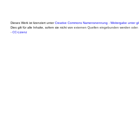
Dieses Werk ist lizenziert unter
Creative Commons Namensnennung - Weitergabe unter gle
Dies gilt für alle Inhalte, sofern sie nicht von
externen Quellen eingebunden werden oder a
-
CC-Lizenz