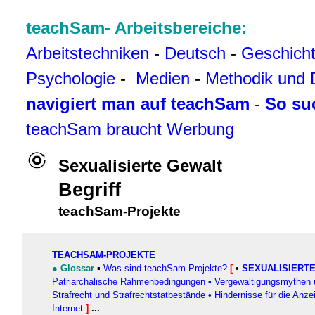
teachSam- Arbeitsbereiche:
Arbeitstechniken
-
Deutsch
-
Geschich
Psychologie
-
Medien
-
Methodik und 
navigiert man auf teachSam
-
So su
teachSam braucht Werbung
Sexualisierte Gewalt
Begriff
teachSam-Projekte
TEACHSAM-PROJEKTE
●
Glossar
▪
Was sind teachSam-Projekte?
[
•
SEXUALISIERT
Patriarchalische Rahmenbedingungen
•
Vergewaltigungsmythen u
Strafrecht und Strafrechtstatbestände
•
Hindernisse für die Anze
Internet
]
...