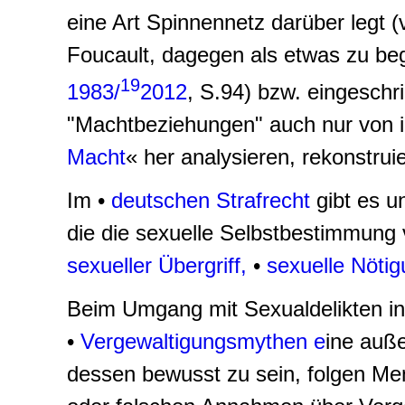
eine Art Spinnennetz darüber legt (
Foucault, dagegen als etwas zu beg
19
1983/
2012
, S.94) bzw. eingeschr
"Machtbeziehungen" auch nur von 
Macht
« her analysieren, rekonstru
Im •
deutschen Strafrecht
gibt es un
die die sexuelle Selbstbestimmung 
sexueller Übergriff,
•
sexuelle Nöti
Beim Umgang mit Sexualdelikten in 
•
Vergewaltigungsmythen e
ine auße
dessen bewusst zu sein, folgen Me