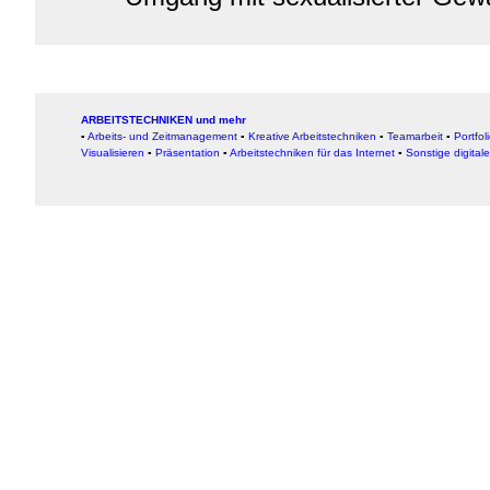
ARBEITSTECHNIKEN und mehr
▪
Arbeits- und Zeitmanagement
▪
Kreative Arbeitstechniken
▪
Teamarbeit
▪
Portfol
Visualisieren
▪
Präsentation
▪
Arbeitstechniken für das Internet
▪
Sonstige digital