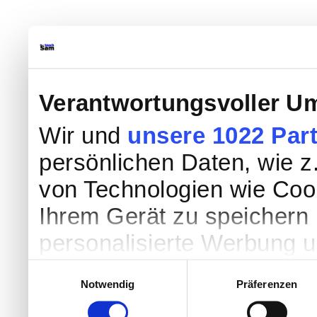
Verantwortungsvoller Um
Wir und
unsere 1022 Par
persönlichen Daten, wie z.
von Technologien wie Coo
Ihrem Gerät zu speichern 
personalisierte Werbung 
Werbung und Inhalten, Zi
Einwilligungsauswahl
Notwendig
Präferenzen
Entwicklung von Angebote