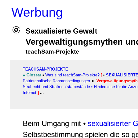
Werbung
Sexualisierte Gewalt
Vergewaltigungsmythen und
teachSam-Projekte
TEACHSAM-PROJEKTE
●
Glossar
▪
Was sind teachSam-Projekte?
[
•
SEXUALISIERT
Patriarchalische Rahmenbedingungen
►
Vergewaltigungsmythe
Strafrecht und Strafrechtstatbestände
•
Hindernisse für die Anze
Internet
]
...
Beim Umgang mit •
sexualisierter 
Selbstbestimmung spielen die so 