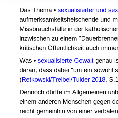
Informationen zu Ihrer Ve
Das Thema •
sexualisierter und se
und Analysen weiter. Unse
zusammen, die Sie ihnen b
aufmerksamkeitsheischende und medi
gesammelt haben.
Missbrauchsfälle in der katholische
inzwischen zu einem "Dauerbrenner
kritischen Öffentlichkeit auch immer
Was •
sexualisierte Gewalt
genau ist
daran, dass dabei "um ein sowohl s
(
Retkowski/Treibel/Tuider 2018
, S.
Dennoch dürfte im Allgemeinen unbe
einem anderen Menschen gegen dess
reicht gemeinhin von einer verbalen