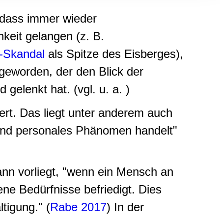
, Werbung
 dass immer wieder
ren Daten
ienste
keit gelangen (z. B.
-Skandal
als Spitze des Eisberges),
eworden, der den Blick der
 gelenkt hat. (vgl. u. a. )
niert. Das liegt unter anderem auch
s und personales Phänomen handelt"
ann vorliegt, "wenn ein Mensch an
e Bedürfnisse befriedigt. Dies
tigung." (
Rabe 2017
) In der