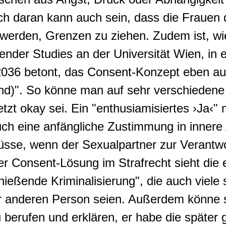
isch daran kann auch sein, dass die Fraue
t werden, Grenzen zu ziehen. Zudem ist, wi
ender Studies an der Universität Wien, in 
36 betont, das Consent-Konzept eben auch 
nd)". So könne man auf sehr verschiedene
etzt okay sei. Ein "enthusiamisiertes ›Ja‹
uch eine anfängliche Zustimmung in innere
se, wenn der Sexualpartner zur Verantwo
 Consent-Lösung im Strafrecht sieht die e
schießende Kriminalisierung", die auch viel
er anderen Person seien. Außerdem könne 
 berufen und erklären, er habe die späte