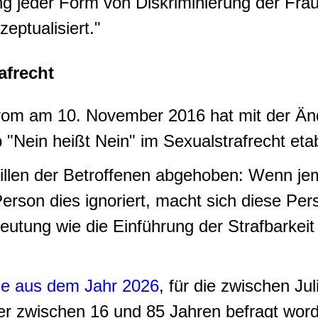
g jeder Form von Diskriminierung der Frau
ptualisiert."
afrecht
 vom am 10. November 2016 hat mit der Än
"Nein heißt Nein" im Sexualstrafrecht etabl
Willen der Betroffenen abgehoben: Wenn je
rson dies ignoriert, macht sich diese Per
tung wie die Einführung der Strafbarkeit
ie aus dem Jahr 2026
, für die zwischen J
r zwischen 16 und 85 Jahren befragt word