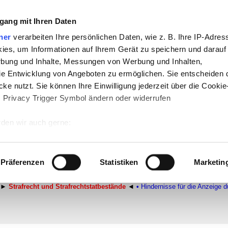
gang mit Ihren Daten
ner
verarbeiten Ihre persönlichen Daten, wie z. B. Ihre IP-Adress
te
-
Politik
-
Pädagogik
-
Psychologie
-
Me
ies, um Informationen auf Ihrem Gerät zu speichern und darauf
n auf teachSam
-
So sucht man auf tea
rbung und Inhalte, Messungen von Werbung und Inhalten,
e Entwicklung von Angeboten zu ermöglichen. Sie entscheiden 
ke nutzt. Sie können Ihre Einwilligung jederzeit über die Cookie
s Privacy Trigger Symbol ändern oder widerrufen
kten gegen die sexuelle Selbstbes
den wir auch gerne:
 Ihre geografische Lage erfassen, welche bis auf einige Meter g
tives Scannen nach bestimmten Merkmalen (Fingerprinting) identi
Präferenzen
Statistiken
Marketin
 wie Ihre persönlichen Daten verarbeitet werden, und legen Sie 
E GEWALT
•
Didaktische und methodische Aspekte
•
Überblick
•
Begriff
•
Pat
 Einzelheiten
fest.
►
Strafrecht und Strafrechtstatbestände
◄
•
Hindernisse für die Anzeige d
 Inhalte und Anzeigen zu personalisieren, Funktionen für sozia
e Zugriffe auf unsere Website zu analysieren. Außerdem geben w