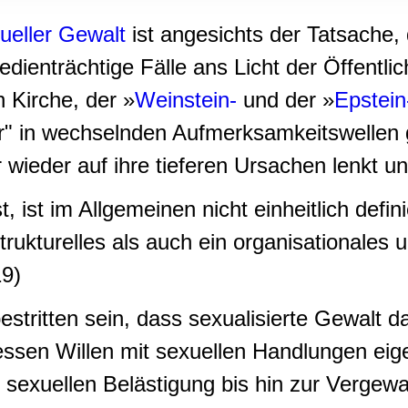
rwendung unserer Website an unsere Partner für soziale Medien
xueller Gewalt
ist angesichts der Tatsache,
re Partner führen diese Informationen möglicherweise mit weite
ereitgestellt haben oder die sie im Rahmen Ihrer Nutzung der D
enträchtige Fälle ans Licht der Öffentlich
n Kirche, der »
Weinstein-
und der »
Epstein
" in wechselnden Aufmerksamkeitswellen g
 wieder auf ihre tieferen Ursachen lenkt und
, ist im Allgemeinen nicht einheitlich defi
trukturelles als auch ein organisationale
19)
stritten sein, dass sexualisierte Gewalt d
en Willen mit sexuellen Handlungen eigen
 sexuellen Belästigung bis hin zur Vergewal