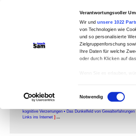
Verantwortungsvoller Um
teachSam- Arbeitsbereiche:
Wir und
unsere 1022 Part
Arbeitstechniken
-
Deutsch
-
Geschich
von Technologien wie Cook
Didaktik
-
Projekte
-
So navigiert ma
und so personalisierte We
Zielgruppenforschung sowi
braucht Werbung
Ihre Daten für welche Zwec
oder durch Klicken auf da
Sexualisierte Gewalt
Straftatsbestände bei Deli
Wenn Sie es erlauben, wür
Informationen über
teachSam-Projekte
können
Einwilligungsauswahl
Ihr Gerät durch ak
Notwendig
TEACHSAM-PROJEKTE
Erfahren Sie mehr darüber,
●
Glossar
▪
Was sind teachSam-Projekte?
[
•
SEXUALISIERT
Präferenzen im
Abschnitt
kognitive Verzerrungen
•
Das Dunkelfeld von Gewalterfahrungen
Links ins Internet
]
...
Wir verwenden Cookies, um
anbieten zu können und di