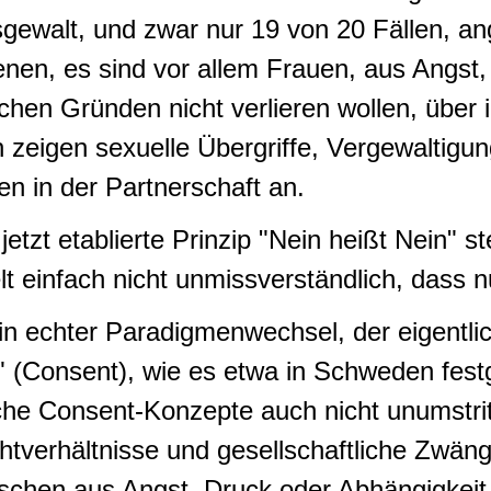
tsgewalt, und zwar nur 19 von 20 Fällen, a
enen, es sind vor allem Frauen, aus Angst,
ichen Gründen nicht verlieren wollen, über
n zeigen sexuelle Übergriffe, Vergewaltigu
n in der Partnerschaft an.
tzt etablierte Prinzip "Nein heißt Nein" st
gelt einfach nicht unmissverständlich, dass 
n echter Paradigmenwechsel, der eigentli
" (Consent), wie es etwa in Schweden festg
lche
Consent-Konzepte
auch nicht unumstri
htverhältnisse und gesellschaftliche Zwäng
chen aus Angst, Druck oder Abhängigkeit