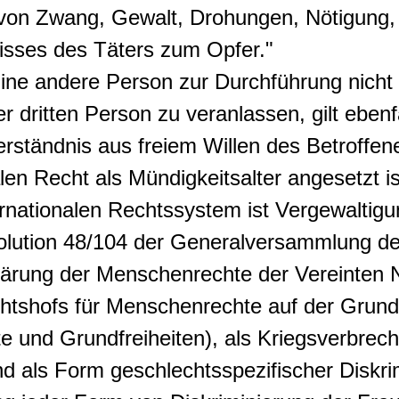
on Zwang, Gewalt, Drohungen, Nötigung, 
nisses des Täters zum Opfer."
Eine andere Person zur Durchführung nicht 
 dritten Person zu veranlassen, gilt ebenf
ständnis aus freiem Willen des Betroffenen
len Recht als Mündigkeitsalter angesetzt is
rnationalen Rechtssystem ist Vergewaltigu
lution 48/104 der Generalversammlung der
ärung der Menschenrechte der Vereinten Na
chtshofs für Menschenrechte auf der Grun
 und Grundfreiheiten), als Kriegsverbrec
und als Form geschlechtsspezifischer Diskr