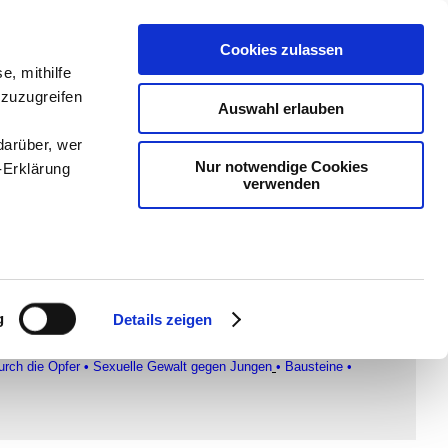
Cookies zulassen
e, mithilfe
dien
-
Methodik und
 zuzugreifen
Auswahl erlauben
chSam
-
teachSam
darüber, wer
Nur notwendige Cookies
-Erklärung
verwenden
timmung
enau sein
fizieren
g
Details zeigen
Ihre
riarchalische Rahmenbedingungen
•
Vergewaltigungsmythen und
urch die Opfer
•
Sexuelle Gewalt gegen Jungen
•
Bausteine
•
le Medien
ir