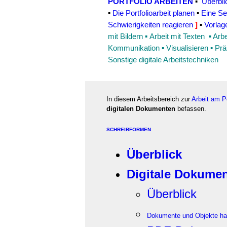
PORTFOLIO ARBEITEN
▪
Überbli
▪
Die Portfolioarbeit planen
▪
Eine Se
Schwierigkeiten reagieren
]
▪
Vorlag
mit Bildern
▪
Arbeit mit Texten
▪
Arbe
Kommunikation
▪
Visualisieren
▪
Prä
Sonstige digitale Arbeitstechniken
In diesem Arbeitsbereich zur
Arbeit am Po
digitalen Dokumenten
befassen.
SCHREIBFORMEN
Überblick
Digitale Dokumen
Überblick
Dokumente und Objekte hand