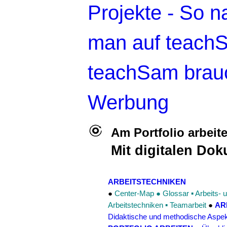
Projekte
- So na
man auf teach
teachSam brau
Werbung
Am Portfolio arbeit
Mit digitalen Do
ARBEITSTECHNIKEN
●
Center-Map
●
Glossar
▪
Arbeits-
Arbeitstechniken
▪
Teamarbeit
●
AR
Didaktische und methodische Aspe