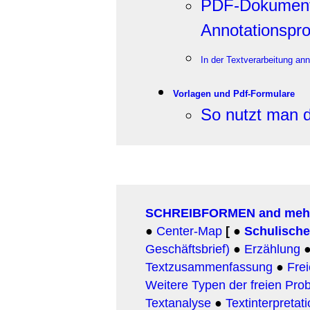
PDF-Dokument
Annotationspr
In der Textverarbeitung a
Vorlagen und Pdf-Formulare
So nutzt man d
SCHREIBFORMEN and meh
●
Center-Map
[
●
Schulisch
Geschäftsbrief)
●
Erzählung
Textzusammenfassung
●
Fre
Weitere Typen der freien Pro
Textanalyse
●
Textinterpretat