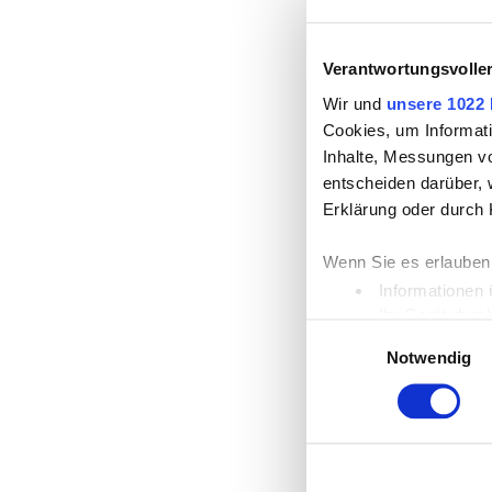
Verantwortungsvolle
Wir und
unsere 1022 
Cookies, um Informati
Inhalte, Messungen v
entscheiden darüber, 
Erklärung oder durch 
Wenn Sie es erlauben
Informationen 
Ihr Gerät durc
Einwilligungsauswahl
Erfahren Sie mehr dar
Notwendig
Einzelheiten
fest.
Wir verwenden Cookies
die Zugriffe auf unse
unsere Partner für so