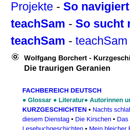
Projekte
-
So navigier
teachSam
-
So sucht 
teachSam
-
teachSam 
Wolfgang Borchert - Kurzgesch
Die traurigen Geranien
FACHBEREICH DEUTSCH
●
Glossar
●
Literatur
●
Autorinnen u
KURZGESCHICHTEN
▪
Nachts schla
diesem Dienstag
▪
Die Kirschen
▪
Das 
Lesebuchgeschichten
▪
Mein bleicher