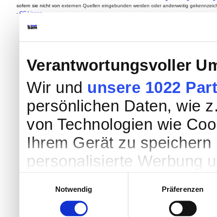
sofern sie nicht von
externen Quellen eingebunden werden oder anderweitig gekennzeich
-
CC-Lizenz
Verantwortungsvoller Um
Wir und
unsere 1022 Par
persönlichen Daten, wie z.
von Technologien wie Coo
Ihrem Gerät zu speichern 
personalisierte Werbung 
Werbung und Inhalten, Zi
Einwilligungsauswahl
Notwendig
Präferenzen
Entwicklung von Angebote
entscheiden darüber, wer