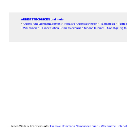
ARBEITSTECHNIKEN und mehr
▪
Arbeits- und Zeitmanagement
▪
Kreative Arbeitstechniken
▪
Teamarbeit
▪
Portfol
▪
Visualisieren
▪
Präsentation
▪
Arbeitstechniken für das Internet
▪
Sonstige digita
Dieses Werk ist lizenziert unter
Creative Commons Namensnennung - Weitergabe unter gle