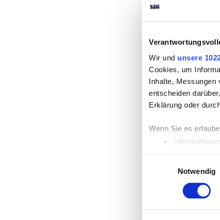
Verantwortungsvoll
Wir und
unsere 102
Cookies, um Informa
Inhalte, Messungen 
entscheiden darüber,
Erklärung oder durc
Wenn Sie es erlaube
Informationen
Ihr Gerät dur
Einwilligungsauswahl
Erfahren Sie mehr da
Notwendig
Einzelheiten
fest.
Wir verwenden Cooki
die Zugriffe auf un