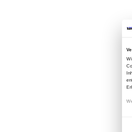
Ve
Wi
Co
In
en
Er
We
Einwi
Er
Ei