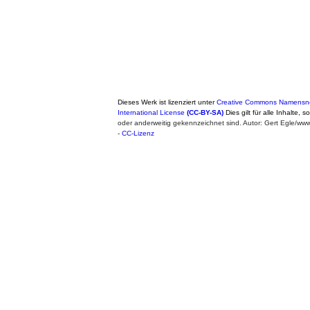
Dieses Werk ist lizenziert unter
Creative Commons Namensne
International License
(CC-BY-SA)
Dies gilt für alle Inhalte, 
oder anderweitig gekennzeichnet sind. Autor: Gert Egle/w
-
CC-Lizenz