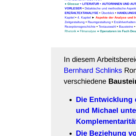
●
Glossar
•
LITERATUR
•
AUTORINNEN UND AU
VORLESER
•
Didaktische und methodische Aspek
ERZÄHLTEXTANALYSE
•
Überblick
•
HANDLUNGS
Kapitel
•
4. Kapitel
►
Aspekte der Analyse und In
Zeitgestaltung
•
Raumgestaltung
•
Erzählverhalten
Rezeptionsgeschichte
•
Textauswahl
•
Bausteine
•
Rhetorik
●
Filmanalyse
●
Operatoren im Fach Deu
In diesem Arbeitsber
Bernhard Schlinks
Ro
verschiedene
Baustei
Die Entwicklung
und Michael unte
Komplementaritä
Die Beziehung v