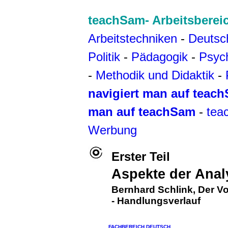
teachSam- Arbeitsberei
Arbeitstechniken
-
Deutsc
Politik
-
Pädagogik
-
Psyc
-
Methodik und Didaktik
-
navigiert man auf teac
man auf teachSam
-
tea
Werbung
Erster Teil
Aspekte der Anal
Bernhard Schlink
,
Der Vo
-
Handlungsverlauf
FACHBEREICH DEUTSCH