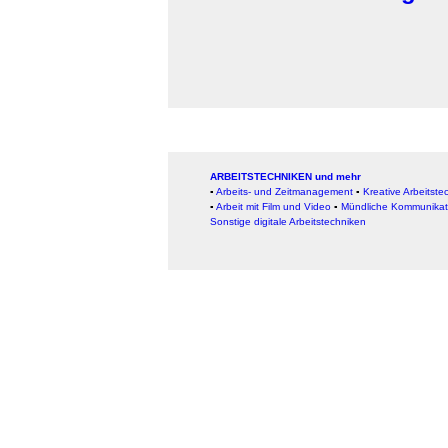
ARBEITSTECHNIKEN und mehr
▪
Arbeits- und Zeitmanagement
▪
Kreative Arbeitste
▪
Arbeit mit Film und Video
▪
Mündliche Kommunikat
Sonstige digitale Arbeitstechniken