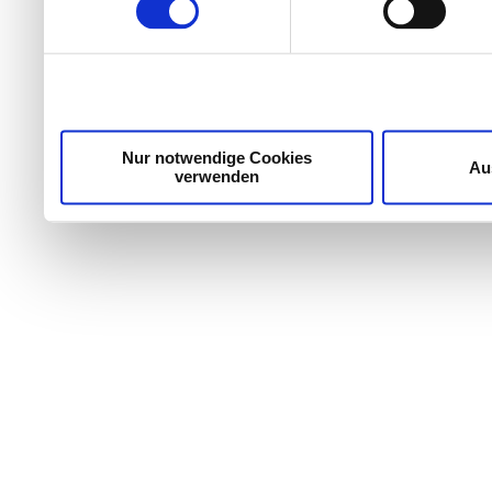
Wir verwenden Cookies, um Inhalte und Anzeigen zu per
die Zugriffe auf unsere Website zu analysieren. Außer
unsere Partner für soziale Medien, Werbung und Analyse
möglicherweise mit weiteren Daten zusammen, die Sie ih
Dienste gesammelt haben.
Nur notwendige Cookies
Au
verwenden