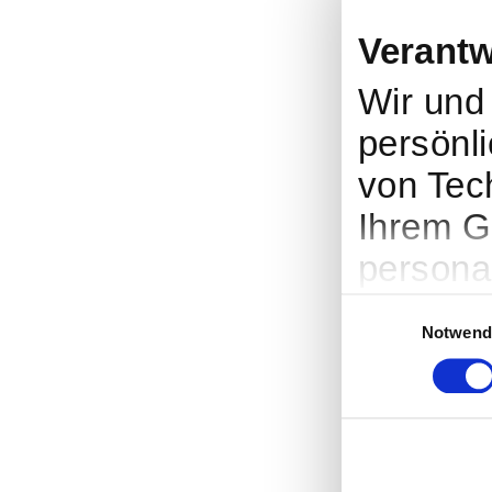
Verantw
Wir un
persönli
von Tec
Ihrem G
persona
Werbung
Einwilligungsauswah
Notwend
Entwick
entsche
nutzt. S
Cookie-