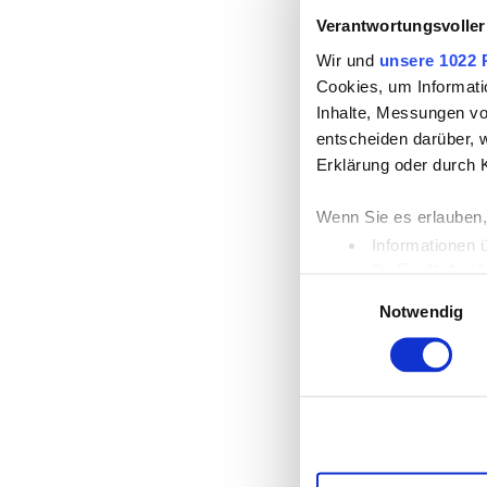
Verantwortungsvoller
Wir und
unsere 1022 
Cookies, um Informati
Inhalte, Messungen vo
entscheiden darüber, w
Erklärung oder durch 
Wenn Sie es erlauben,
Informationen 
Ihr Gerät durc
Einwilligungsauswahl
Erfahren Sie mehr dar
Notwendig
Einzelheiten
fest.
Wir verwenden Cookies
die Zugriffe auf unse
unsere Partner für so
möglicherweise mit we
Dienste gesammelt ha