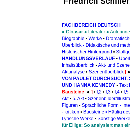
Friedrich Schiller
FACHBEREICH DEUTSCH
●
Glossar
●
Literatur
●
Autorinne
Biographie
▪
Werke
▪
Dramatisch
Überblick
▪
Didaktische und met
Historischer Hintergrund
▪
Stoffg
HANDLUNGSVERLAUF
▪
Überb
Inhaltsüberblick
▪
Akt- und Szen
Aktanalyse
▪
Szenenüberblick
[
VON PAULET DURCHSUCHT.
UND HANNA KENNEDY
▪
Text 
Bausteine
◄
]
▪
I,2
▪
I,3
▪
I,4
▪
I,5
Akt
▪
5. Akt
▪
Szenenbilder/Illustr
Figuren
▪
Sprachliche Form
▪
Inte
- kritiken
▪
Bausteine
▪
Häufig ges
Lyrische Werke
▪
Sonstige Werk
für Eilige: So analysiert man 