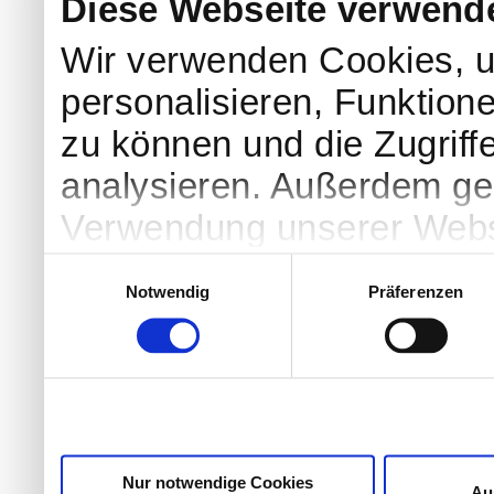
Diese Webseite verwend
Wir verwenden Cookies, u
personalisieren, Funktion
zu können und die Zugriff
analysieren. Außerdem geb
Verwendung unserer Websi
soziale Medien, Werbung 
Einwilligungsauswahl
Notwendig
Präferenzen
Partner führen diese Info
weiteren Daten zusammen, 
haben oder die sie im Ra
gesammelt haben.
Nur notwendige Cookies
Au