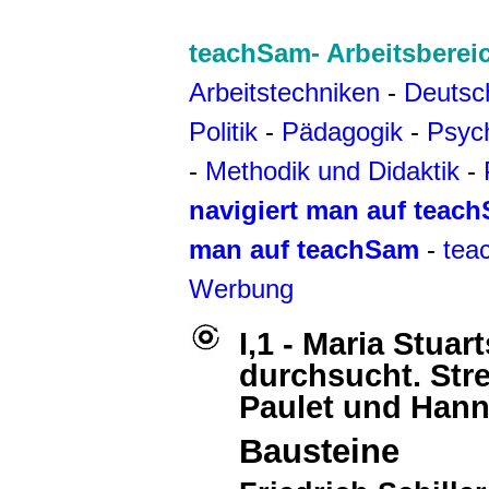
teachSam- Arbeitsberei
Arbeitstechniken
-
Deutsc
Politik
-
Pädagogik
-
Psyc
-
Methodik und Didaktik
-
navigiert man auf teac
man auf teachSam
-
tea
Werbung
I,1 - Maria Stua
durchsucht. Str
Paulet und Han
Bausteine