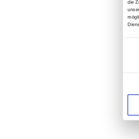
die Z
unser
mögli
Dien
Einwill