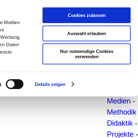
teachSa
Cookies zulassen
Arbeitsb
le Medien
ir
Arbeitste
Auswahl erlauben
, Werbung
Deutsch
ren Daten
Nur notwendige Cookies
ienste
Geschich
verwenden
Politik
-
Pädagogi
g
Details zeigen
Psycholo
Medien
-
Methodik
Didaktik
-
Projekte