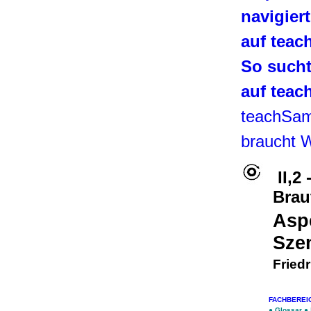
navigier
auf tea
So such
auf tea
teachSa
braucht 
II,2
Brau
Asp
Sze
Friedr
FACHBEREI
●
Glossar
●