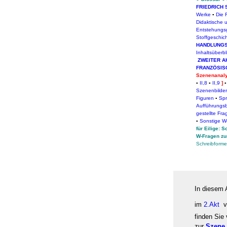
FRIEDRICH 
Werke
▪
Die 
Didaktische 
Entstehungs
Stoffgeschic
HANDLUNG
Inhaltsüberbl
ZWEITER A
FRANZÖSIS
Szenenanal
▪
II,8
▪
II,9
]
Szenenbilder/
Figuren
▪
Spr
Aufführungsbe
gestellte Fr
▪
Sonstige W
für Eilige: 
W-Fragen zu
Schreibform
In diesem 
im
2.Akt
v
finden Sie
zur
Szene 