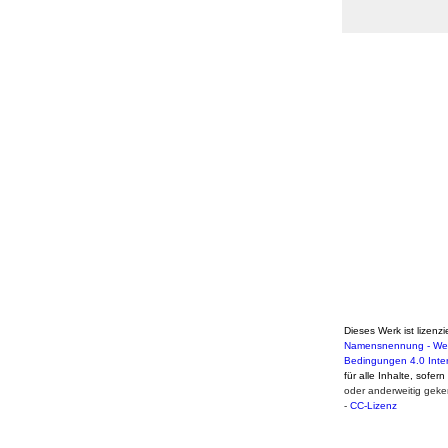
Dieses Werk ist lizenzi
Namensnennung - Weit
Bedingungen 4.0 Inte
für alle Inhalte, sofer
oder anderweitig geke
-
CC-Lizenz