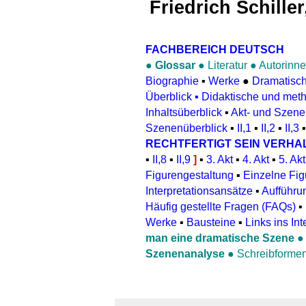
Friedrich Schiller
FACHBEREICH DEUTSCH
●
Glossar
●
Literatur
●
Autorinne
Biographie
▪
Werke
●
Dramatisc
Überblick
▪
Didaktische und met
Inhaltsüberblick
▪
Akt- und Szen
Szenenüberblick
▪
II,1
▪
II,2
▪
II,3
RECHTFERTIGT SEIN VERHA
▪
II,8
▪
II,9
]
▪
3. Akt
▪
4. Akt
▪
5. Akt
Figurengestaltung
▪
Einzelne Fig
Interpretationsansätze
▪
Aufführun
Häufig gestellte Fragen (FAQs)
▪
Werke
▪
Bausteine
▪
Links ins Int
man eine dramatische Szene
Szenenanalyse
●
Schreibforme