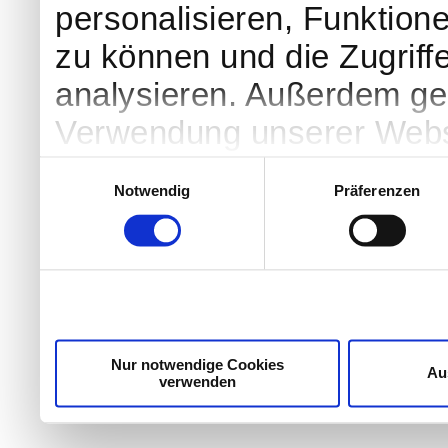
personalisieren, Funktion
zu können und die Zugriff
analysieren. Außerdem geb
Verwendung unserer Websi
soziale Medien, Werbung 
Einwilligungsauswahl
Notwendig
Präferenzen
Partner führen diese Info
weiteren Daten zusammen, 
haben oder die sie im Ra
gesammelt haben.
Nur notwendige Cookies
Au
verwenden