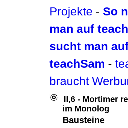
Projekte
-
So n
man auf teac
sucht man au
teachSam
-
t
braucht Werbu
II,6 - Mortimer r
im Monolog
Bausteine