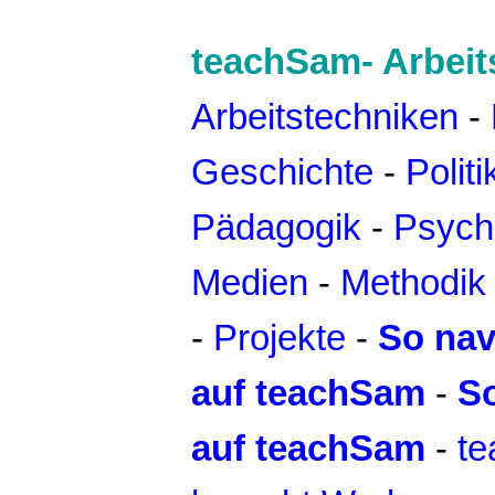
teachSam- Arbeit
Arbeitstechniken
-
Geschichte
-
Politi
Pädagogik
-
Psych
Medien
-
Methodik 
-
Projekte
-
So nav
auf teachSam
-
S
auf teachSam
-
t