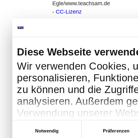
Egle/www.teachsam.de
-
CC-Lizenz
Diese Webseite verwend
Wir verwenden Cookies, u
personalisieren, Funktion
zu können und die Zugriff
analysieren. Außerdem geb
Verwendung unserer Websi
soziale Medien, Werbung 
Einwilligungsauswahl
Notwendig
Präferenzen
Partner führen diese Info