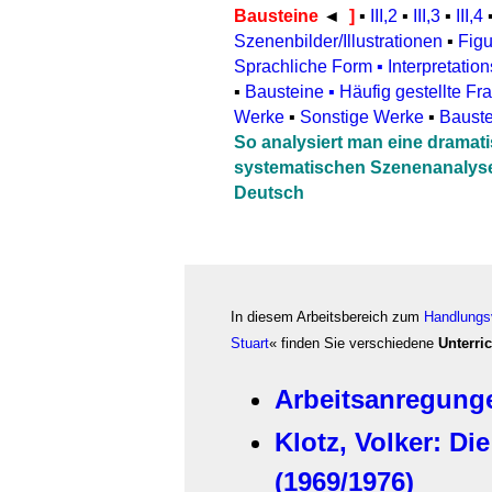
Bausteine
◄
]
▪
III,2
▪
III,3
▪
III,4
Szenenbilder/Illustrationen
▪
Figu
Sprachliche Form
▪
Interpretatio
▪
Bausteine
▪
Häufig gestellte F
Werke
▪
Sonstige Werke
▪
Bauste
So analysiert man eine dramat
systematischen Szenenanalys
Deutsch
In diesem Arbeitsbereich zum
Handlungs
Stuart
« finden Sie verschiedene
Unterri
Arbeitsanregunge
Klotz, Volker: Di
(1969/1976)