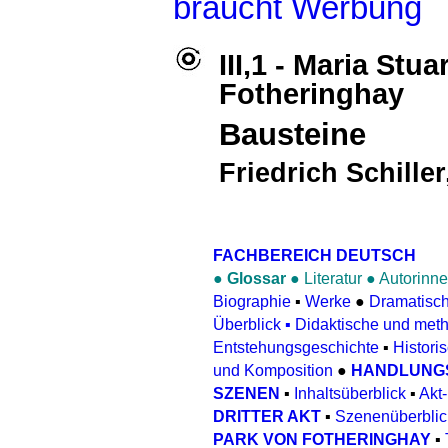
braucht Werbung
III,1 - Maria St
Fotheringhay
Bausteine
Friedrich Schiller
FACHBEREICH DEUTSCH
●
Glossar
●
Literatur
●
Autorinne
Biographie
▪
Werke
●
Dramatisc
Überblick
▪
Didaktische und met
Entstehungsgeschichte
▪
Histori
und Komposition
●
HANDLUNG
SZENEN
▪
Inhaltsüberblick
▪
Akt
DRITTER AKT
▪
Szenenüberblic
PARK VON FOTHERINGHAY
▪