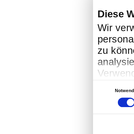
Diese W
Wir ver
personal
zu könn
analysi
Verwend
soziale
Einwilligungsauswah
Notwend
Partner
weitere
haben o
gesamme