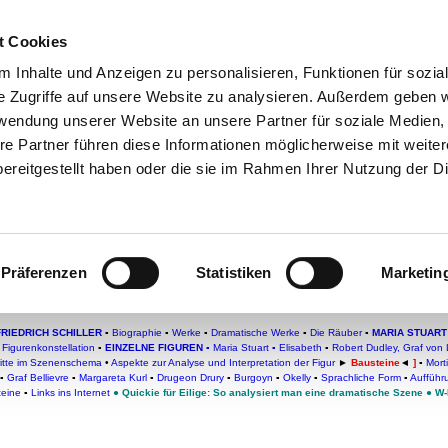
t Cookies
che:
 Inhalte und Anzeigen zu personalisieren, Funktionen für sozia
h
-
Geschichte
-
Politik
-
Pädagogik
-
Psych
e Zugriffe auf unsere Website zu analysieren. Außerdem geben w
daktik
-
Projekte
-
So navigiert man auf 
rwendung unserer Website an unsere Partner für soziale Medien
re Partner führen diese Informationen möglicherweise mit weite
chSam
-
teachSam braucht Werbung
ereitgestellt haben oder die sie im Rahmen Ihrer Nutzung der D
n von Burleigh
Stuart
Präferenzen
Statistiken
Marketin
FRIEDRICH SCHILLER
▪
Biographie
▪
Werke
▪
Dramatische Werke
▪
Die Räuber
▪
MARIA STUART
▪
Figurenkonstellation
▪
EINZELNE FIGUREN
▪
Maria Stuart
▪
Elisabeth
▪
Robert Dudley, Graf von 
ritte im Szenenschema
•
Aspekte zur Analyse und Interpretation der Figur
►
Bausteine
◄
]
▪
Mort
▪
Graf Bellievre
▪
Margareta Kurl
▪
Drugeon Drury
▪
Burgoyn
▪
Okelly
▪
Sprachliche Form
▪
Aufführu
teine
▪
Links ins Internet
●
Quickie für Eilige: So analysiert man eine dramatische Szene
●
W-