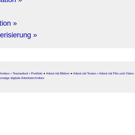
»
ion »
erisierung »
chniken
▪
Teamarbeit
▪
Portfolio
●
Arbeit mit Bildern
●
Arbeit
mit Texten
▪
Arbeit mit Film und Video
onstige digitale Arbeitstechniken