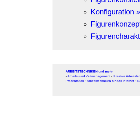
Konfiguration 
Figurenkonzept
Figurencharakt
ARBEITSTECHNIKEN und mehr
▪
Arbeits- und Zeitmanagement
▪
Kreative Arbeitste
Präsentation
▪
Arbeitstechniken für das Internet
▪
S