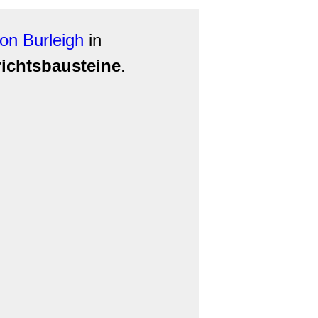
on Burleigh
in
richtsbausteine
.