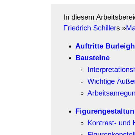
In diesem Arbeitsbere
Friedrich Schiller
s
»
Ma
Auftritte Burlei
Bausteine
Interpretation
Wichtige Äuße
Arbeitsanregun
Figurengestaltun
Kontrast- und
Figurenkonstell