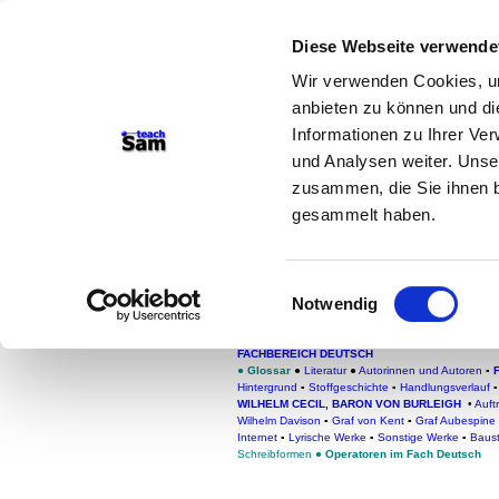
Diese Webseite verwende
teachSam- Arbeitsberei
Wir verwenden Cookies, um
Arbeitstechniken
-
Deutsc
anbieten zu können und di
Medien
-
Methodik und Di
Informationen zu Ihrer Ve
und Analysen weiter. Unse
-
So sucht man auf tea
zusammen, die Sie ihnen b
gesammelt haben.
Wilhelm Cecil, Baro
Bausteine
Einwilligungsauswahl
Friedrich Schiller, Maria 
Notwendig
FACHBEREICH DEUTSCH
●
Glossar
●
Literatur
●
Autorinnen und Autoren
▪
Hintergrund
▪
Stoffgeschichte
▪
Handlungsverlauf
WILHELM CECIL, BARON VON BURLEIGH
•
Auft
Wilhelm Davison
▪
Graf von Kent
▪
Graf Aubespine
Internet
▪
Lyrische Werke
▪
Sonstige Werke
▪
Baus
Schreibformen
●
Operatoren im Fach Deutsch