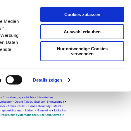
Cookies zulassen
le Medien
ologie
-
ir
Auswahl erlauben
teachSam
, Werbung
ren Daten
Nur notwendige Cookies
ienste
verwenden
g
Details zeigen
▪
Entstehungsgeschichte
▪
Historischer
Leicester
▪
Georg Talbot, Graf von Shrewsbury
[
•
imer
▪
Amias Paulet
▪
Hanna Kennedy
▪
Melvil
▪
ngsberichte und - kritiken
▪
Bausteine
▪
Links ins
Fragen zur systematischen Szenenanalyse
●