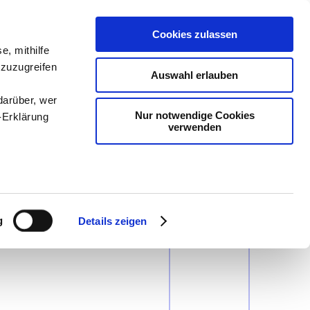
/
Tabellenmethode 1
Cookies zulassen
e, mithilfe
 zuzugreifen
Auswahl erlauben
darüber, wer
Nur notwendige Cookies
-Erklärung
Glie-
verwenden
e
derungs-
punkt
enau sein
fizieren
g
Details zeigen
Ihre
le Medien
ir