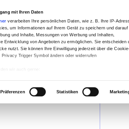
erörterung
mit der
Tabellen-Methode
2 
gang mit Ihren Daten
ner
verarbeiten Ihre persönlichen Daten, wie z. B. Ihre IP-Adress
ies, um Informationen auf Ihrem Gerät zu speichern und darauf
rbung und Inhalte, Messungen von Werbung und Inhalten,
e Entwicklung von Angeboten zu ermöglichen. Sie entscheiden 
ke nutzt. Sie können Ihre Einwilligung jederzeit über die Cookie
s Privacy Trigger Symbol ändern oder widerrufen
kte
Beispiel
den wir auch gerne:
 Ihre geografische Lage erfassen, welche bis auf einige Meter g
tives Scannen nach bestimmten Merkmalen (Fingerprinting) identi
Präferenzen
Statistiken
Marketin
 wie Ihre persönlichen Daten verarbeitet werden, und legen Sie 
 Einzelheiten
fest.
 Inhalte und Anzeigen zu personalisieren, Funktionen für sozia
e Zugriffe auf unsere Website zu analysieren. Außerdem geben w