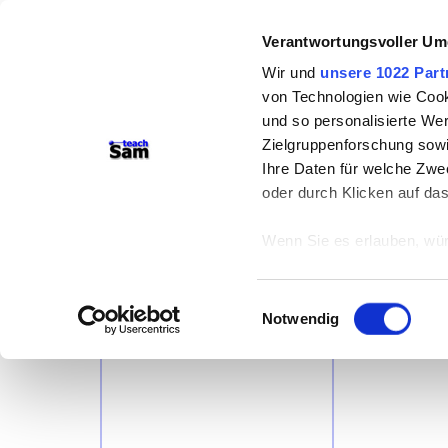
Stoffordnung
bei der
Problem
Verantwortungsvoller Um
Thema:
Wir und
unsere 1022 Part
von Technologien wie Cook
und so personalisierte We
Zielgruppenforschung sowi
Ihre Daten für welche Zwec
oder durch Klicken auf da
Oberbegriffe
Unterpun
Wenn Sie es erlauben, wür
Informationen über
können
Einwilligungsauswahl
Ihr Gerät durch ak
Notwendig
Erfahren Sie mehr darüber,
Präferenzen im
Abschnitt
Wir verwenden Cookies, um
anbieten zu können und di