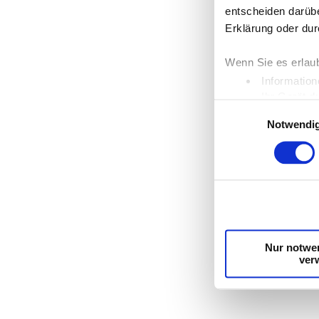
entscheiden darübe
Erklärung oder dur
Wenn Sie es erlau
Information
Ihr Gerät d
Einwilligungsauswahl
Erfahren Sie mehr 
Notwendi
Einzelheiten
fest.
Wir verwenden Cook
die Zugriffe auf u
unsere Partner für
möglicherweise mit
Dienste gesammel
Nur notwe
ver