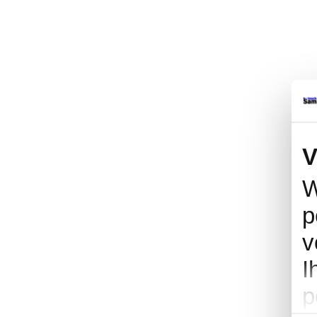
V
W
p
v
I
p