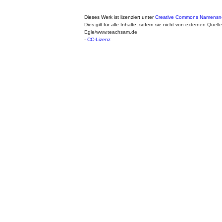
Dieses Werk ist lizenziert unter
Creative Commons Namensnen
Dies gilt für alle Inhalte, sofern sie nicht von
externen Quelle
Egle/www.teachsam.de
-
CC-Lizenz