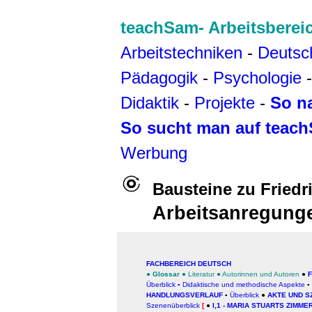
teachSam- Arbeitsberei
Arbeitstechniken
-
Deutsc
Pädagogik
-
Psychologie
Didaktik
-
Projekte
-
So n
So sucht man auf teac
Werbung
Bausteine zu Friedri
Arbeitsanregunge
FACHBEREICH DEUTSCH
●
Glossar
●
Literatur
●
Autorinnen und Autoren
●
F
Überblick
▪
Didaktische und methodische Aspekte
▪
HANDLUNGSVERLAUF
▪
Überblick
●
AKTE UND S
Szenenüberblick
[
●
I,1 - MARIA STUARTS ZIM