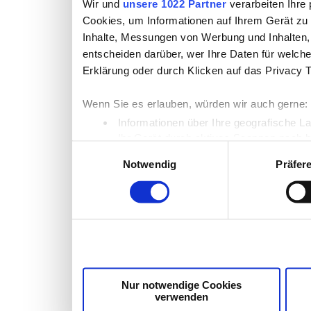
Wir und
unsere 1022 Partner
verarbeiten Ihre 
Cookies, um Informationen auf Ihrem Gerät zu 
Inhalte, Messungen von Werbung und Inhalten,
entscheiden darüber, wer Ihre Daten für welche
Erklärung oder durch Klicken auf das Privacy 
Wenn Sie es erlauben, würden wir auch gerne:
Informationen über Ihre geografische L
Ihr Gerät durch aktives Scannen nach b
Einwilligungsauswahl
Erfahren Sie mehr darüber, wie Ihre persönlich
Notwendig
Präfer
Einzelheiten
fest.
Wir verwenden Cookies, um Inhalte und Anzeige
die Zugriffe auf unsere Website zu analysiere
unsere Partner für soziale Medien, Werbung un
möglicherweise mit weiteren Daten zusammen, d
Dienste gesammelt haben.
Nur notwendige Cookies
verwenden