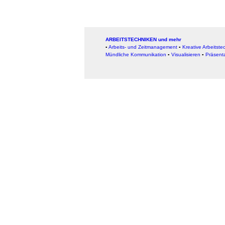
ARBEITSTECHNIKEN und mehr
▪
Arbeits- und Zeitmanagement
▪
Kreative Arbeitste
Mündliche Kommunikation
▪
Visualisieren
▪
Präsent