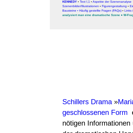
KENNEDY
▪
Text I,1
▪
Aspekte der Szenenanalyse
Szenenbilder/Illustrationen
▪
Figurengestaltung
▪
Ei
Bausteine
▪
Häufig gestellte Fragen (FAQs)
▪
Links 
analysiert man eine dramatische Szene
●
W-Fra
Schillers
Drama
»
Mari
geschlossenen Form
e
nötigen Informationen