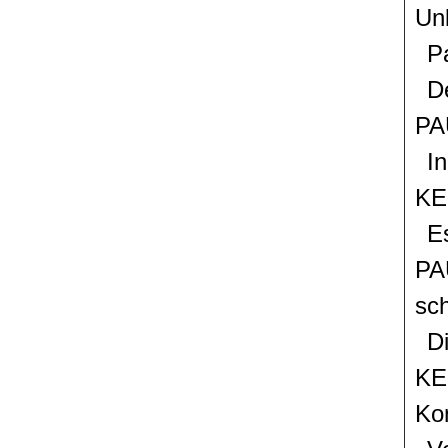
U
P
D
PA
In
KE
Es
sc
D
Ko