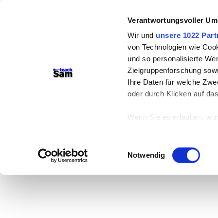
Verantwortungsvoller Um
Wir und
unsere 1022 Part
von Technologien wie Cook
und so personalisierte We
Zielgruppenforschung sowi
Ihre Daten für welche Zwec
oder durch Klicken auf da
Wenn Sie es erlauben, wür
Informationen über
können
Einwilligungsauswahl
Ihr Gerät durch ak
Notwendig
Erfahren Sie mehr darüber,
Präferenzen im
Abschnitt
Wir verwenden Cookies, um
anbieten zu können und di