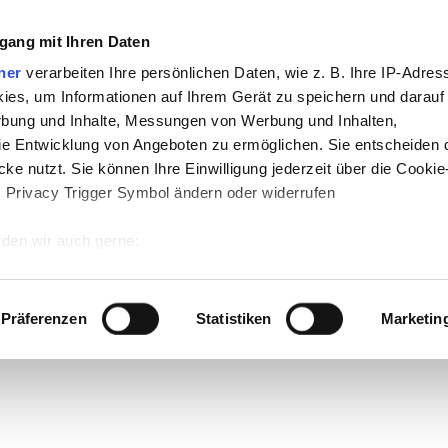
gang mit Ihren Daten
ner
verarbeiten Ihre persönlichen Daten, wie z. B. Ihre IP-Adress
ies, um Informationen auf Ihrem Gerät zu speichern und darauf
rbung und Inhalte, Messungen von Werbung und Inhalten,
e Entwicklung von Angeboten zu ermöglichen. Sie entscheiden 
ke nutzt. Sie können Ihre Einwilligung jederzeit über die Cookie
s Privacy Trigger Symbol ändern oder widerrufen
den wir auch gerne:
 Ihre geografische Lage erfassen, welche bis auf einige Meter g
tives Scannen nach bestimmten Merkmalen (Fingerprinting) identi
Präferenzen
Statistiken
Marketin
 wie Ihre persönlichen Daten verarbeitet werden, und legen Sie 
 Einzelheiten
fest.
 Inhalte und Anzeigen zu personalisieren, Funktionen für sozia
e Zugriffe auf unsere Website zu analysieren. Außerdem geben w