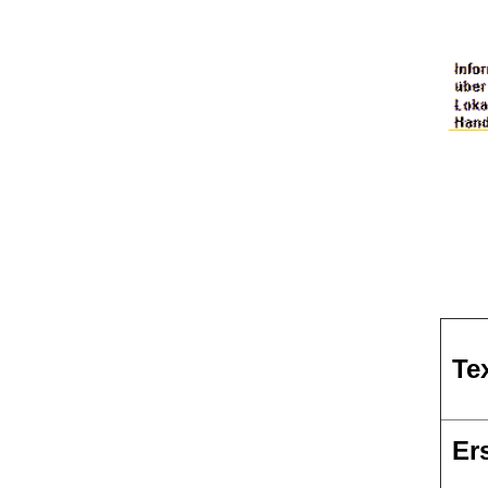
Te
Ers