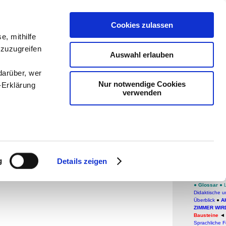
teachSam
Cookies zulassen
e, mithilfe
Arbeitste
 zuzugreifen
Auswahl erlauben
Psycholo
darüber, wer
navigier
Nur notwendige Cookies
-Erklärung
verwenden
-
teachS
Baus
enau sein
I,1:
fizieren
g
Details zeigen
Ihre
FACHBEREI
●
Glossar
●
Didaktische 
Überblick
●
A
le Medien
ZIMMER WIR
Bausteine
ir
Sprachliche 