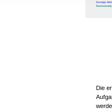
, Werbung
Sonstige Wer
Szenenanaly
ren Daten
ienste
Die e
Aufga
werde