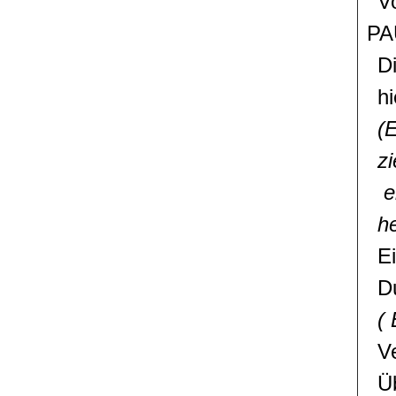
V
PA
Di
hi
(
zi
e
he
Ei
D
( 
V