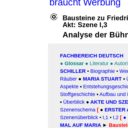
braucht Werbung
Bausteine zu Friedri
Akt: Szene I,3
Analyse der
Büh
FACHBEREICH DEUTSCH
●
Glossar
●
Literatur
●
Autor
SCHILLER
▪
Biographie
▪
We
Räuber
●
MARIA STUART
▪
Aspekte
▪
Entstehungsgeschi
Stoffgeschichte
▪
Aufbau und 
▪
Überblick
●
AKTE UND SZ
Szenenschema
[
●
ERSTER 
Szenenüberblick
▪
I,1
▪
I,2
[
●
MAL AUF MARIA
►
Baustei