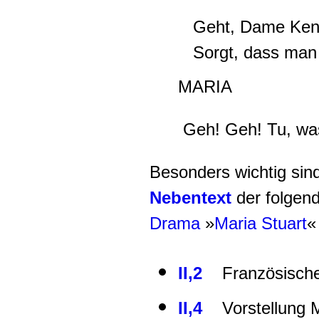
Geht, Dame Ken
Sorgt, dass man O
MARIA
Geh! Geh! Tu, was
Besonders wichtig si
Nebentext
der folgen
Drama
»
Maria Stuart
«
II,2
Französische
II,4
Vorstellung Mo