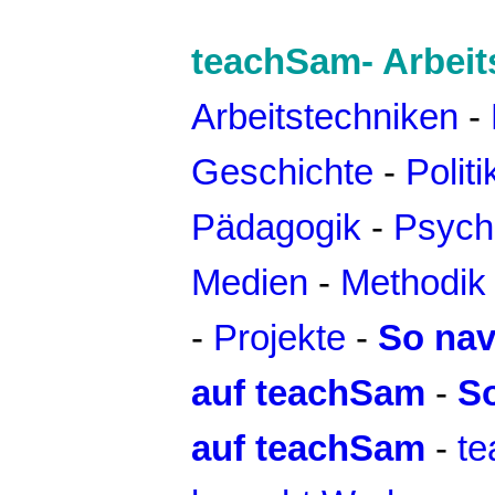
teachSam- Arbeit
Arbeitstechniken
-
Geschichte
-
Politi
Pädagogik
-
Psych
Medien
-
Methodik 
-
Projekte
-
So nav
auf teachSam
-
S
auf teachSam
-
t