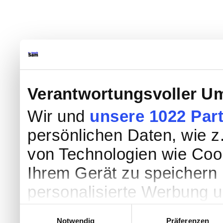
Verantwortungsvoller Um
Wir und
unsere 1022 Par
persönlichen Daten, wie z.
von Technologien wie Coo
Ihrem Gerät zu speichern 
personalisierte Werbung 
Werbung und Inhalten, Zi
Einwilligungsauswahl
Notwendig
Präferenzen