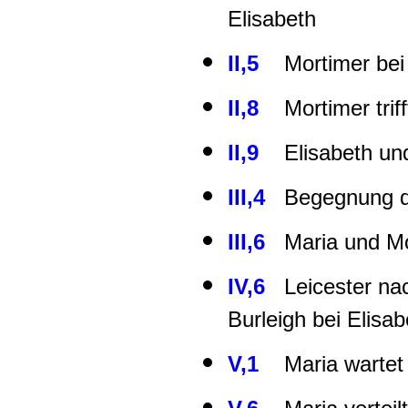
Elisabeth
II,5
Mortimer bei 
II,8
Mortimer triff
II,9
Elisabeth und
III,4
Begegnung de
III,6
Maria und Mo
IV,6
Leicester nac
Burleigh bei Elisab
V,1
Maria wartet 