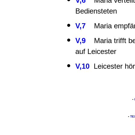
V,6
Maria verteilt 
Bediensteten
V,7
Maria empfäng
V,9
Maria trifft be
auf Leicester
V,10
Leicester hört
▪
▪
TE