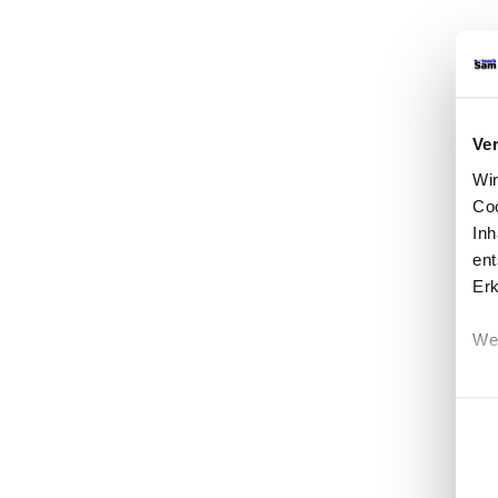
Ve
Wi
Coo
Inh
ent
Erk
Wen
Einwi
Erf
Ein