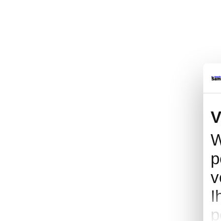
V
W
p
v
I
p